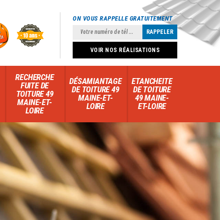
ON VOUS RAPPELLE GRATUITEMENT
VOIR NOS RÉALISATIONS
RECHERCHE
DÉSAMIANTAGE
ETANCHEITE
FUITE DE
DE TOITURE 49
DE TOITURE
TOITURE 49
MAINE-ET-
49 MAINE-
MAINE-ET-
LOIRE
ET-LOIRE
LOIRE