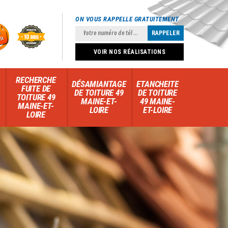
ON VOUS RAPPELLE GRATUITEMENT
VOIR NOS RÉALISATIONS
RECHERCHE
DÉSAMIANTAGE
ETANCHEITE
FUITE DE
DE TOITURE 49
DE TOITURE
TOITURE 49
MAINE-ET-
49 MAINE-
MAINE-ET-
LOIRE
ET-LOIRE
LOIRE