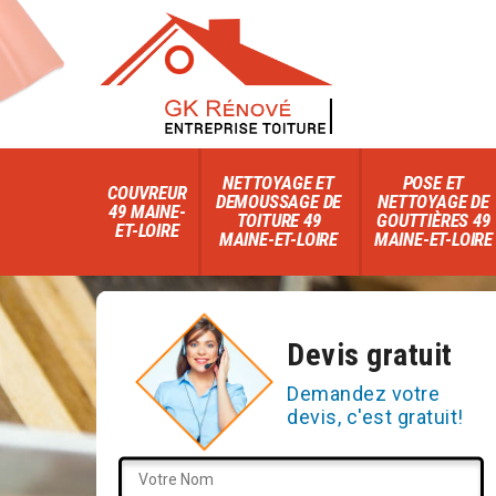
NETTOYAGE ET
POSE ET
COUVREUR
DEMOUSSAGE DE
NETTOYAGE DE
49 MAINE-
TOITURE 49
GOUTTIÈRES 49
ET-LOIRE
MAINE-ET-LOIRE
MAINE-ET-LOIRE
Devis gratuit
Demandez votre
devis, c'est gratuit!