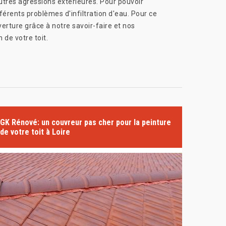
autres agressions extérieures. Pour pouvoir
ifférents problèmes d'infiltration d'eau. Pour ce
erture grâce à notre savoir-faire et nos
 de votre toit.
GK Rénové: un couvreur pas cher pour la peinture
de votre toit à Loire