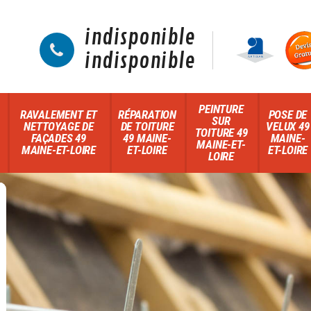
indisponible
indisponible
PEINTURE
RAVALEMENT ET
RÉPARATION
POSE DE
SUR
NETTOYAGE DE
DE TOITURE
VELUX 49
TOITURE 49
FAÇADES 49
49 MAINE-
MAINE-
MAINE-ET-
MAINE-ET-LOIRE
ET-LOIRE
ET-LOIRE
LOIRE