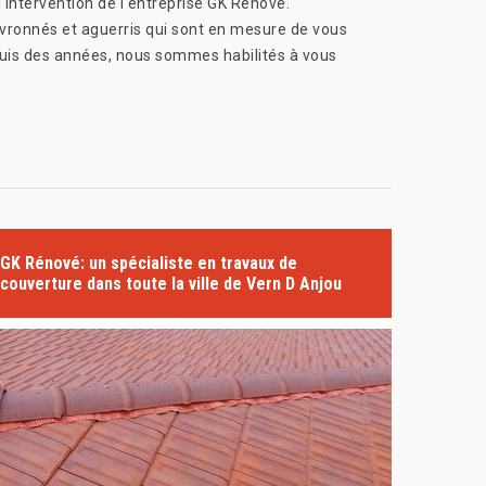
l'intervention de l'entreprise GK Rénové.
vronnés et aguerris qui sont en mesure de vous
epuis des années, nous sommes habilités à vous
GK Rénové: un spécialiste en travaux de
couverture dans toute la ville de Vern D Anjou