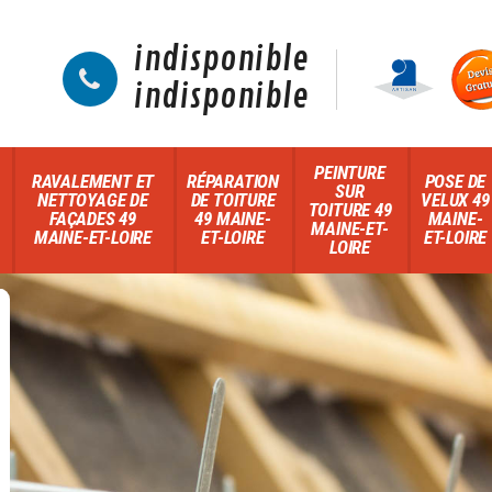
indisponible
indisponible
PEINTURE
RAVALEMENT ET
RÉPARATION
POSE DE
SUR
NETTOYAGE DE
DE TOITURE
VELUX 49
TOITURE 49
FAÇADES 49
49 MAINE-
MAINE-
MAINE-ET-
MAINE-ET-LOIRE
ET-LOIRE
ET-LOIRE
LOIRE