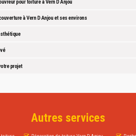
uvreur pour toiture à Vern D Anjou
couverture à Vern D Anjou et ses environs
esthétique
ové
otre projet
Autres services