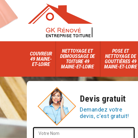
NETTOYAGE ET
POSE ET
COUVREUR
DEMOUSSAGE DE
NETTOYAGE DE
49 MAINE-
TOITURE 49
GOUTTIÈRES 49
ET-LOIRE
MAINE-ET-LOIRE
MAINE-ET-LOIRE
Devis gratuit
Demandez votre
devis, c'est gratuit!