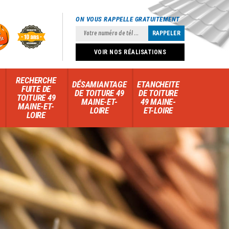
ON VOUS RAPPELLE GRATUITEMENT
VOIR NOS RÉALISATIONS
RECHERCHE
DÉSAMIANTAGE
ETANCHEITE
FUITE DE
DE TOITURE 49
DE TOITURE
TOITURE 49
MAINE-ET-
49 MAINE-
MAINE-ET-
LOIRE
ET-LOIRE
LOIRE