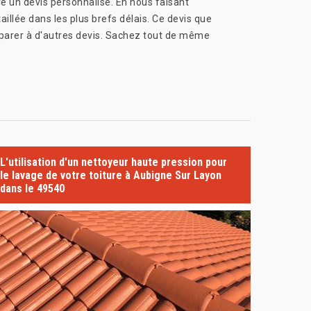
e un devis personnalisé. En nous faisant
illée dans les plus brefs délais. Ce devis que
mparer à d'autres devis. Sachez tout de même
L'utilisation d'un nettoyeur haute pression pour
le lavage de votre toiture à Aubigne Sur Layon
dans le 49540