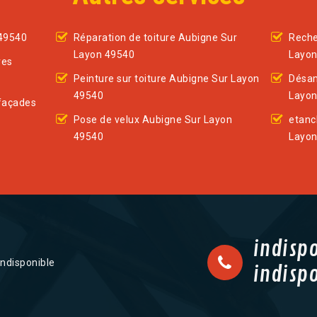
 49540
Réparation de toiture Aubigne Sur
Reche
Layon 49540
Layon
res
Peinture sur toiture Aubigne Sur Layon
Désam
49540
Layon
façades
Pose de velux Aubigne Sur Layon
etanc
49540
Layon
indisp
indisponible
indisp