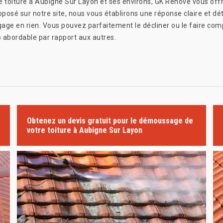
 toiture à Aubigne Sur Layon et ses environs, GK Rénové vous offr
posé sur notre site, nous vous établirons une réponse claire et déta
age en rien. Vous pouvez parfaitement le décliner ou le faire co
s abordable par rapport aux autres.
Obtenez un devis gratuit pour le démoussage de
votre toiture à Aubigne Sur Layon