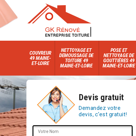
NETTOYAGE ET
POSE ET
COUVREUR
DEMOUSSAGE DE
NETTOYAGE DE
49 MAINE-
TOITURE 49
GOUTTIÈRES 49
ET-LOIRE
MAINE-ET-LOIRE
MAINE-ET-LOIRE
Devis gratuit
Demandez votre
devis, c'est gratuit!