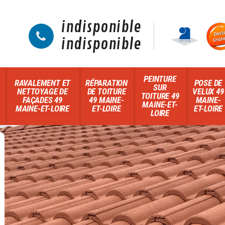
indisponible
indisponible
PEINTURE
RAVALEMENT ET
RÉPARATION
POSE DE
SUR
NETTOYAGE DE
DE TOITURE
VELUX 49
TOITURE 49
FAÇADES 49
49 MAINE-
MAINE-
MAINE-ET-
MAINE-ET-LOIRE
ET-LOIRE
ET-LOIRE
LOIRE