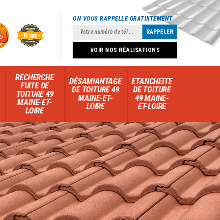
ON VOUS RAPPELLE GRATUITEMENT
VOIR NOS RÉALISATIONS
RECHERCHE
DÉSAMIANTAGE
ETANCHEITE
FUITE DE
DE TOITURE 49
DE TOITURE
TOITURE 49
MAINE-ET-
49 MAINE-
MAINE-ET-
LOIRE
ET-LOIRE
LOIRE