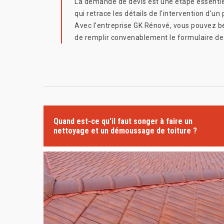
La demande de devis est une étape essentiell
qui retrace les détails de l'intervention d'u
Avec l'entreprise GK Rénové, vous pouvez bén
de remplir convenablement le formulaire de d
Quand est-ce qu'il faut songer à faire un
nettoyage et un démoussage de toiture ?