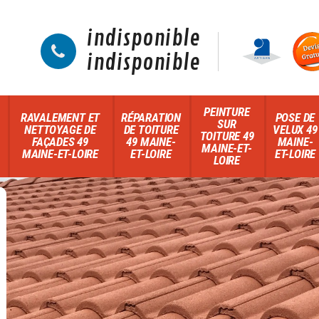
indisponible
indisponible
PEINTURE
RAVALEMENT ET
RÉPARATION
POSE DE
SUR
NETTOYAGE DE
DE TOITURE
VELUX 49
TOITURE 49
FAÇADES 49
49 MAINE-
MAINE-
MAINE-ET-
MAINE-ET-LOIRE
ET-LOIRE
ET-LOIRE
LOIRE