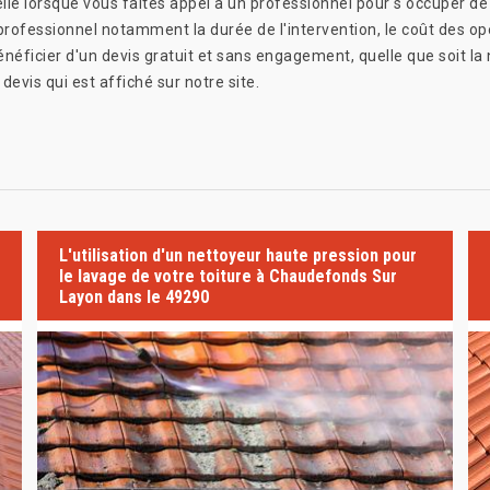
e lorsque vous faites appel à un professionnel pour s'occuper de 
n professionnel notamment la durée de l'intervention, le coût des opé
éficier d'un devis gratuit et sans engagement, quelle que soit la n
evis qui est affiché sur notre site.
L'utilisation d'un nettoyeur haute pression pour
le lavage de votre toiture à Chaudefonds Sur
Layon dans le 49290