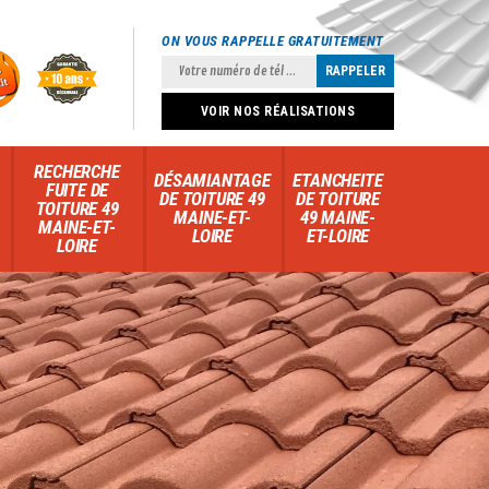
ON VOUS RAPPELLE GRATUITEMENT
VOIR NOS RÉALISATIONS
RECHERCHE
DÉSAMIANTAGE
ETANCHEITE
FUITE DE
DE TOITURE 49
DE TOITURE
TOITURE 49
MAINE-ET-
49 MAINE-
MAINE-ET-
LOIRE
ET-LOIRE
LOIRE