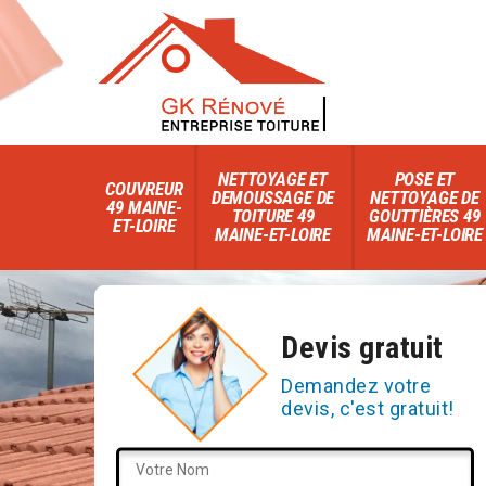
NETTOYAGE ET
POSE ET
COUVREUR
DEMOUSSAGE DE
NETTOYAGE DE
49 MAINE-
TOITURE 49
GOUTTIÈRES 49
ET-LOIRE
MAINE-ET-LOIRE
MAINE-ET-LOIRE
Devis gratuit
Demandez votre
devis, c'est gratuit!