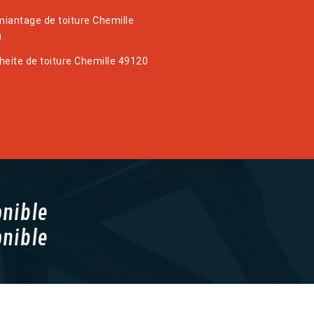
iantage de toiture Chemille
0
heite de toiture Chemille 49120
onible
onible