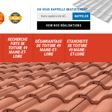
ON VOUS RAPPELLE GRATUITEMENT
VOIR NOS RÉALISATIONS
RECHERCHE
DÉSAMIANTAGE
ETANCHEITE
FUITE DE
DE TOITURE 49
DE TOITURE
TOITURE 49
MAINE-ET-
49 MAINE-
MAINE-ET-
LOIRE
ET-LOIRE
LOIRE