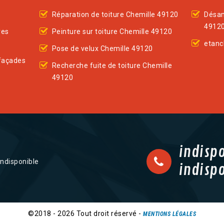
Réparation de toiture Chemille 49120
Désam
4912
res
Peinture sur toiture Chemille 49120
etanc
Pose de velux Chemille 49120
façades
Recherche fuite de toiture Chemille
49120
indisp
indisponible
indisp
©2018 - 2026 Tout droit réservé -
MENTIONS LÉGALES