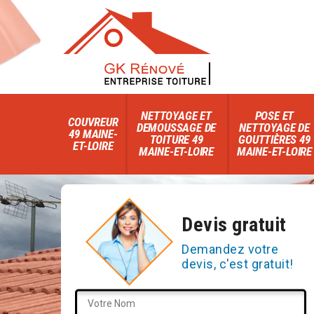
NETTOYAGE ET
POSE ET
COUVREUR
DEMOUSSAGE DE
NETTOYAGE DE
49 MAINE-
TOITURE 49
GOUTTIÈRES 49
ET-LOIRE
MAINE-ET-LOIRE
MAINE-ET-LOIRE
Devis gratuit
Demandez votre
devis, c'est gratuit!