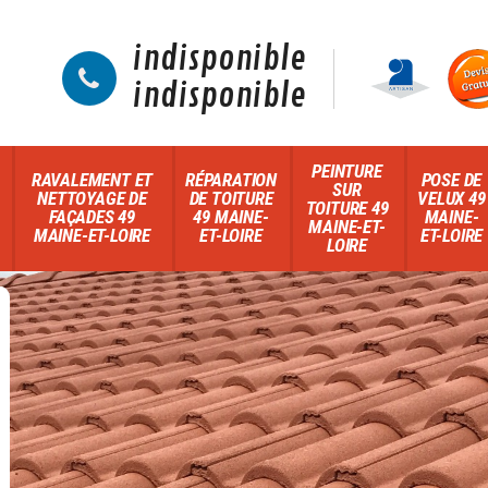
indisponible
indisponible
PEINTURE
RAVALEMENT ET
RÉPARATION
POSE DE
SUR
NETTOYAGE DE
DE TOITURE
VELUX 49
TOITURE 49
FAÇADES 49
49 MAINE-
MAINE-
MAINE-ET-
MAINE-ET-LOIRE
ET-LOIRE
ET-LOIRE
LOIRE