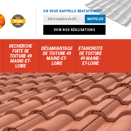
ON VOUS RAPPELLE GRATUITEMENT
VOIR NOS RÉALISATIONS
RECHERCHE
DÉSAMIANTAGE
ETANCHEITE
FUITE DE
DE TOITURE 49
DE TOITURE
TOITURE 49
MAINE-ET-
49 MAINE-
MAINE-ET-
LOIRE
ET-LOIRE
LOIRE