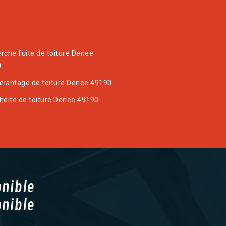
rche fuite de toiture Denee
0
iantage de toiture Denee 49190
heite de toiture Denee 49190
onible
onible