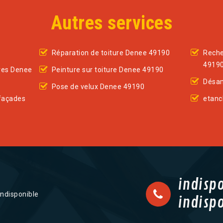
Autres services
Réparation de toiture Denee 49190
Reche
4919
res Denee
Peinture sur toiture Denee 49190
Désam
Pose de velux Denee 49190
façades
etanc
indisp
indisponible
indisp