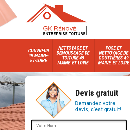
NETTOYAGE ET
POSE ET
COUVREUR
DEMOUSSAGE DE
NETTOYAGE DE
49 MAINE-
TOITURE 49
GOUTTIÈRES 49
ET-LOIRE
MAINE-ET-LOIRE
MAINE-ET-LOIRE
Devis gratuit
Demandez votre
devis, c'est gratuit!