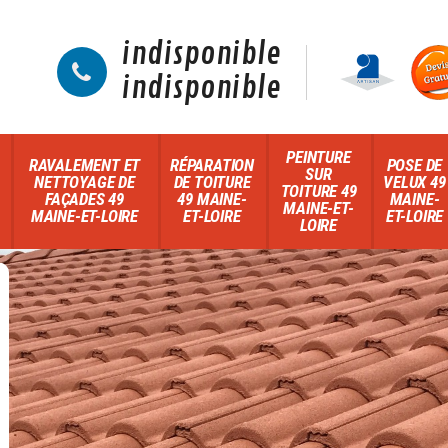
indisponible
indisponible
PEINTURE
RAVALEMENT ET
RÉPARATION
POSE DE
SUR
NETTOYAGE DE
DE TOITURE
VELUX 49
TOITURE 49
FAÇADES 49
49 MAINE-
MAINE-
MAINE-ET-
MAINE-ET-LOIRE
ET-LOIRE
ET-LOIRE
LOIRE