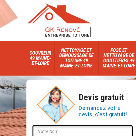
NETTOYAGE ET
POSE ET
COUVREUR
DEMOUSSAGE DE
NETTOYAGE DE
49 MAINE-
TOITURE 49
GOUTTIÈRES 49
ET-LOIRE
MAINE-ET-LOIRE
MAINE-ET-LOIRE
Devis gratuit
Demandez votre
devis, c'est gratuit!