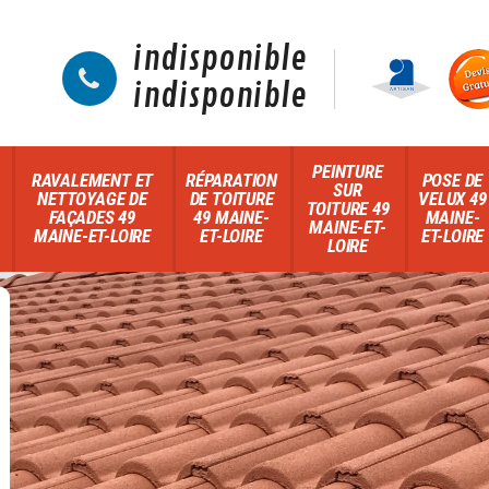
indisponible
indisponible
PEINTURE
RAVALEMENT ET
RÉPARATION
POSE DE
SUR
NETTOYAGE DE
DE TOITURE
VELUX 49
TOITURE 49
FAÇADES 49
49 MAINE-
MAINE-
MAINE-ET-
MAINE-ET-LOIRE
ET-LOIRE
ET-LOIRE
LOIRE