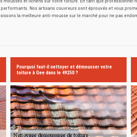
es mousses et lichens sur votre toiture. En tant que professionnel 
 performants. Nos artisans couvreurs sont éprouvés et vous promet
sissons la meilleure anti-mousse sur le marché pour ne pas endomm
Pourquoi faut-il nettoyer et démousser votre
toiture à Gee dans le 49250 ?