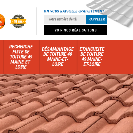
ON VOUS RAPPELLE GRATUITEMENT
VOIR NOS RÉALISATIONS
RECHERCHE
DÉSAMIANTAGE
ETANCHEITE
FUITE DE
DE TOITURE 49
DE TOITURE
TOITURE 49
MAINE-ET-
49 MAINE-
MAINE-ET-
LOIRE
ET-LOIRE
LOIRE