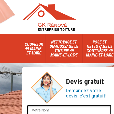
NETTOYAGE ET
POSE ET
COUVREUR
DEMOUSSAGE DE
NETTOYAGE DE
49 MAINE-
TOITURE 49
GOUTTIÈRES 49
ET-LOIRE
MAINE-ET-LOIRE
MAINE-ET-LOIRE
Devis gratuit
Demandez votre
devis, c'est gratuit!