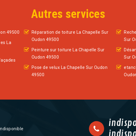
Autres services
don 49500
Réparation de toiture La Chapelle Sur
Reche
Oudon 49500
Sur O
res La
Peinture sur toiture La Chapelle Sur
Désam
Oudon 49500
Sur O
façades
Pose de velux La Chapelle Sur Oudon
etanc
49500
Oudo
indisp
indisponible
indisp