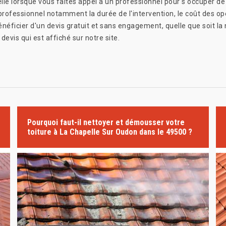
e lorsque vous faites appel à un professionnel pour s'occuper de 
n professionnel notamment la durée de l'intervention, le coût des opé
éficier d'un devis gratuit et sans engagement, quelle que soit la n
evis qui est affiché sur notre site.
Pourquoi faut-il nettoyer et démousser votre
toiture à La Chapelle Sur Oudon dans le 49500 ?