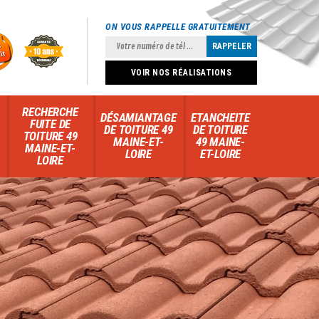
ON VOUS RAPPELLE GRATUITEMENT
VOIR NOS RÉALISATIONS
RECHERCHE
DÉSAMIANTAGE
ETANCHEITE
FUITE DE
DE TOITURE 49
DE TOITURE
TOITURE 49
MAINE-ET-
49 MAINE-
MAINE-ET-
LOIRE
ET-LOIRE
LOIRE