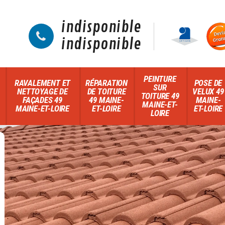
indisponible
indisponible
PEINTURE
RAVALEMENT ET
RÉPARATION
POSE DE
SUR
NETTOYAGE DE
DE TOITURE
VELUX 49
TOITURE 49
FAÇADES 49
49 MAINE-
MAINE-
MAINE-ET-
MAINE-ET-LOIRE
ET-LOIRE
ET-LOIRE
LOIRE