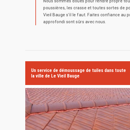
Nous sommes doués pour rendre propre tous l
poussières, les crasse et toutes sortes de po
Vieil Bauge s’il le faut. Faites confiance a
approfondi sont sûrs avec nous.
Un service de démoussage de tuiles dans toute
la ville de Le Vieil Bauge