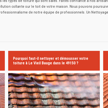
es types de toiture qui sont sales. Faites confiance à nos artisan
llution collante sur le toit de votre maison. Nous pouvons poursuiv
u professionnalisme de notre équipe de professionnels. Un Nettoyage
Pourquoi faut-il nettoyer et démousser votre
toiture à Le Vieil Bauge dans le 49150 ?