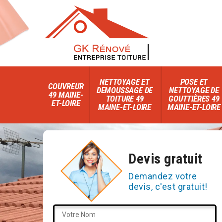
NETTOYAGE ET
POSE ET
COUVREUR
DEMOUSSAGE DE
NETTOYAGE DE
49 MAINE-
TOITURE 49
GOUTTIÈRES 49
ET-LOIRE
MAINE-ET-LOIRE
MAINE-ET-LOIRE
Devis gratuit
Demandez votre
devis, c'est gratuit!