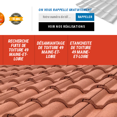
ON VOUS RAPPELLE GRATUITEMENT
VOIR NOS RÉALISATIONS
RECHERCHE
DÉSAMIANTAGE
ETANCHEITE
FUITE DE
DE TOITURE 49
DE TOITURE
TOITURE 49
MAINE-ET-
49 MAINE-
MAINE-ET-
LOIRE
ET-LOIRE
LOIRE