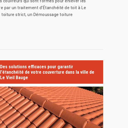
s couvreurs qui sont formés pour enlever les
re par un traitement d’Étanchéité de toit à Le
 toiture strict, un Démoussage toiture
Des solutions efficaces pour garantir
l'étanchéité de votre couverture dans la ville de
Le Vieil Bauge