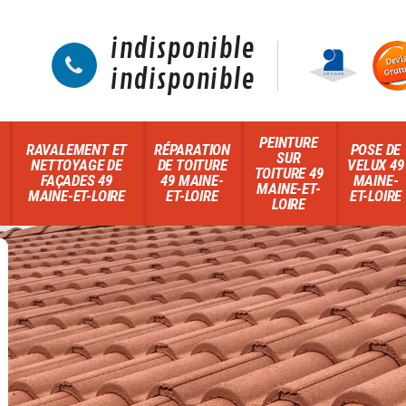
indisponible
indisponible
PEINTURE
RAVALEMENT ET
RÉPARATION
POSE DE
SUR
NETTOYAGE DE
DE TOITURE
VELUX 49
TOITURE 49
FAÇADES 49
49 MAINE-
MAINE-
MAINE-ET-
MAINE-ET-LOIRE
ET-LOIRE
ET-LOIRE
LOIRE