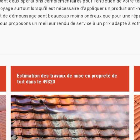
sont deux opérations complémentaires pour l'entretien de votre to
ttoyage surtout lorsqu'il est nécessaire d'appliquer un produit ant
e et de démoussage sont beaucoup moins onéreux que pour une répar
vous proposons un meilleur rendu de service à un prix adapté à vot
Estimation des travaux de mise en propreté de
toit dans le 49320