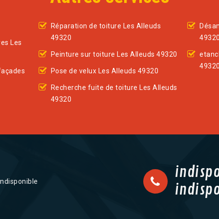
Réparation de toiture Les Alleuds
Désam
49320
4932
res Les
Peinture sur toiture Les Alleuds 49320
etanc
4932
façades
Pose de velux Les Alleuds 49320
Recherche fuite de toiture Les Alleuds
49320
indisp
indisponible
indisp