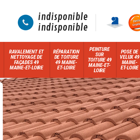
indisponible
indisponible
PEINTURE
RAVALEMENT ET
RÉPARATION
POSE DE
SUR
NETTOYAGE DE
DE TOITURE
VELUX 49
TOITURE 49
FAÇADES 49
49 MAINE-
MAINE-
MAINE-ET-
MAINE-ET-LOIRE
ET-LOIRE
ET-LOIRE
LOIRE