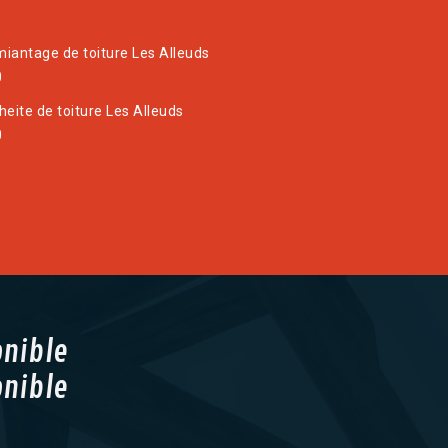
iantage de toiture Les Alleuds
0
heite de toiture Les Alleuds
0
onible
onible