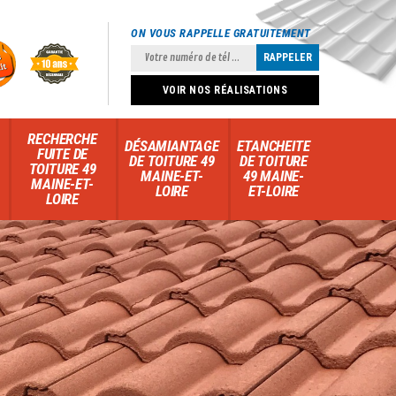
ON VOUS RAPPELLE GRATUITEMENT
VOIR NOS RÉALISATIONS
RECHERCHE
DÉSAMIANTAGE
ETANCHEITE
FUITE DE
DE TOITURE 49
DE TOITURE
TOITURE 49
MAINE-ET-
49 MAINE-
MAINE-ET-
LOIRE
ET-LOIRE
LOIRE