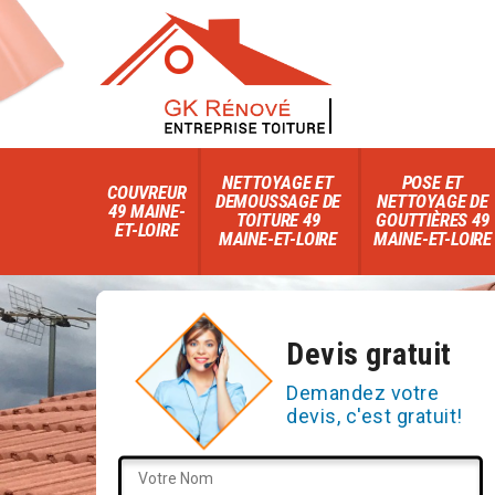
NETTOYAGE ET
POSE ET
COUVREUR
DEMOUSSAGE DE
NETTOYAGE DE
49 MAINE-
TOITURE 49
GOUTTIÈRES 49
ET-LOIRE
MAINE-ET-LOIRE
MAINE-ET-LOIRE
Devis gratuit
Demandez votre
devis, c'est gratuit!