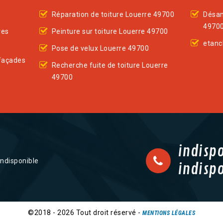
Réparation de toiture Louerre 49700
Désam
4970
res
Peinture sur toiture Louerre 49700
etanc
Pose de velux Louerre 49700
façades
Recherche fuite de toiture Louerre
49700
indisp
indisponible
indisp
©2018 - 2026 Tout droit réservé -
MENTIONS LÉGALES