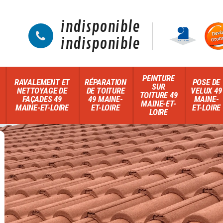
indisponible
indisponible
PEINTURE
RAVALEMENT ET
RÉPARATION
POSE DE
SUR
NETTOYAGE DE
DE TOITURE
VELUX 49
TOITURE 49
FAÇADES 49
49 MAINE-
MAINE-
MAINE-ET-
MAINE-ET-LOIRE
ET-LOIRE
ET-LOIRE
LOIRE