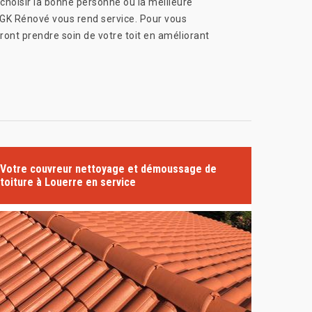
choisir la bonne personne ou la meilleure
e GK Rénové vous rend service. Pour vous
ront prendre soin de votre toit en améliorant
Votre couvreur nettoyage et démoussage de
toiture à Louerre en service