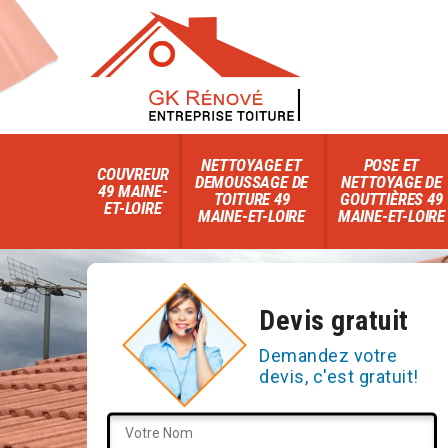
NETTOYAGE ET
POSE ET
COUVREUR
DEMOUSSAGE DE
NETTOYAGE DE
49 MAINE-
TOITURE 49
GOUTTIÈRES 49
ET-LOIRE
MAINE-ET-LOIRE
MAINE-ET-LOIRE
Devis gratuit
Demandez votre
devis, c'est gratuit!