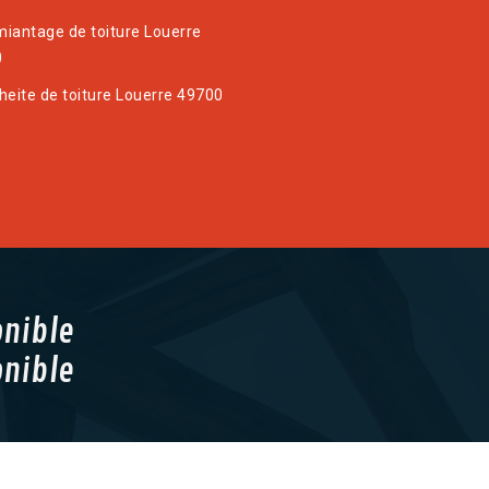
iantage de toiture Louerre
0
heite de toiture Louerre 49700
onible
onible