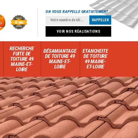
ON VOUS RAPPELLE GRATUITEMENT
VOIR NOS RÉALISATIONS
RECHERCHE
DÉSAMIANTAGE
ETANCHEITE
FUITE DE
DE TOITURE 49
DE TOITURE
TOITURE 49
MAINE-ET-
49 MAINE-
MAINE-ET-
LOIRE
ET-LOIRE
LOIRE