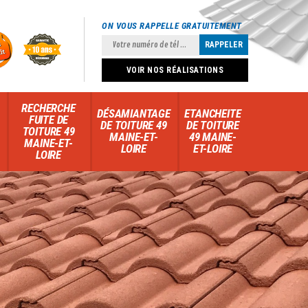
ON VOUS RAPPELLE GRATUITEMENT
VOIR NOS RÉALISATIONS
RECHERCHE
DÉSAMIANTAGE
ETANCHEITE
FUITE DE
DE TOITURE 49
DE TOITURE
TOITURE 49
MAINE-ET-
49 MAINE-
MAINE-ET-
LOIRE
ET-LOIRE
LOIRE