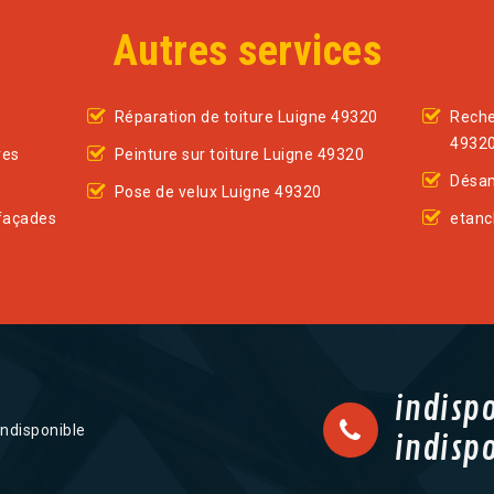
Autres services
Réparation de toiture Luigne 49320
Reche
4932
res
Peinture sur toiture Luigne 49320
Désam
Pose de velux Luigne 49320
façades
etanc
indisp
indisponible
indisp