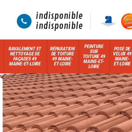
indisponible
indisponible
PEINTURE
RAVALEMENT ET
RÉPARATION
POSE DE
SUR
NETTOYAGE DE
DE TOITURE
VELUX 49
TOITURE 49
FAÇADES 49
49 MAINE-
MAINE-
MAINE-ET-
MAINE-ET-LOIRE
ET-LOIRE
ET-LOIRE
LOIRE