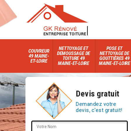
NETTOYAGE ET
POSE ET
COUVREUR
DEMOUSSAGE DE
NETTOYAGE DE
49 MAINE-
TOITURE 49
GOUTTIÈRES 49
ET-LOIRE
MAINE-ET-LOIRE
MAINE-ET-LOIRE
Devis gratuit
Demandez votre
devis, c'est gratuit!