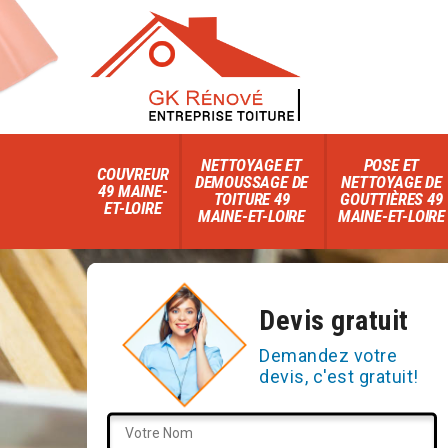
NETTOYAGE ET
POSE ET
COUVREUR
DEMOUSSAGE DE
NETTOYAGE DE
49 MAINE-
TOITURE 49
GOUTTIÈRES 49
ET-LOIRE
MAINE-ET-LOIRE
MAINE-ET-LOIRE
Devis gratuit
Demandez votre
devis, c'est gratuit!