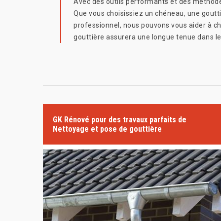
Avec des outils performants et des méthodes
Que vous choisissiez un chéneau, une gouttiè
professionnel, nous pouvons vous aider à choi
gouttière assurera une longue tenue dans l
GK Rénové pour des travaux parfaits de
Nettoyage et pose de gouttière