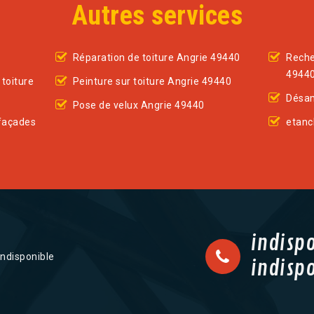
Autres services
Réparation de toiture Angrie 49440
Reche
4944
toiture
Peinture sur toiture Angrie 49440
Désam
Pose de velux Angrie 49440
façades
etanc
indisp
indisponible
indisp