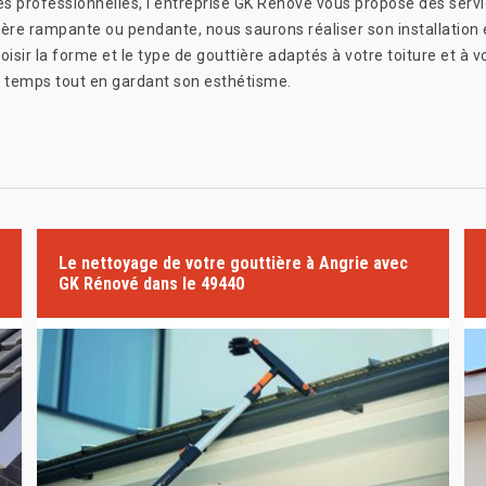
 professionnelles, l'entreprise GK Rénové vous propose des servic
re rampante ou pendante, nous saurons réaliser son installation en
sir la forme et le type de gouttière adaptés à votre toiture et à v
e temps tout en gardant son esthétisme.
Le nettoyage de votre gouttière à Angrie avec
GK Rénové dans le 49440