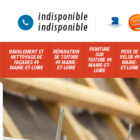
indisponible
indisponible
PEINTURE
RAVALEMENT ET
RÉPARATION
POSE DE
SUR
NETTOYAGE DE
DE TOITURE
VELUX 49
TOITURE 49
FAÇADES 49
49 MAINE-
MAINE-
MAINE-ET-
MAINE-ET-LOIRE
ET-LOIRE
ET-LOIRE
LOIRE