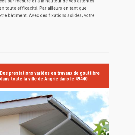
es sur mesure et à la hauteur de vos attentes.
 toute efficacité. Par ailleurs en tant que
otre bâtiment. Avec des fixations solides, votre
Des prestations variées en travaux de gouttière
dans toute la ville de Angrie dans le 49440