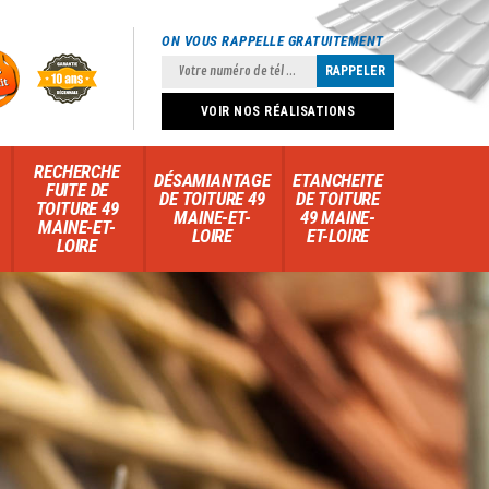
ON VOUS RAPPELLE GRATUITEMENT
VOIR NOS RÉALISATIONS
RECHERCHE
DÉSAMIANTAGE
ETANCHEITE
FUITE DE
DE TOITURE 49
DE TOITURE
TOITURE 49
MAINE-ET-
49 MAINE-
MAINE-ET-
LOIRE
ET-LOIRE
LOIRE