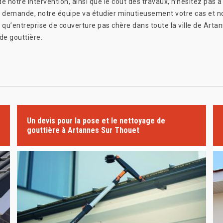
de notre intervention, ainsi que le coût des travaux, n’hésitez pas 
 demande, notre équipe va étudier minutieusement votre cas et nou
 qu’entreprise de couverture pas chère dans toute la ville de Arta
de gouttière.
Un devis pour la pose et le nettoyage de
gouttière à Artannes Sur Thouet