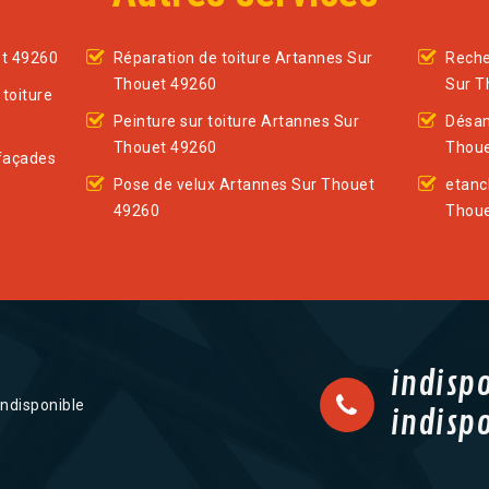
et 49260
Réparation de toiture Artannes Sur
Reche
Thouet 49260
Sur T
toiture
Peinture sur toiture Artannes Sur
Désam
Thouet 49260
Thoue
façades
Pose de velux Artannes Sur Thouet
etanc
49260
Thoue
indisp
indisponible
indisp