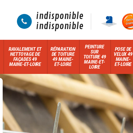
indisponible
indisponible
PEINTURE
RAVALEMENT ET
RÉPARATION
POSE DE
SUR
NETTOYAGE DE
DE TOITURE
VELUX 49
TOITURE 49
FAÇADES 49
49 MAINE-
MAINE-
MAINE-ET-
MAINE-ET-LOIRE
ET-LOIRE
ET-LOIRE
LOIRE