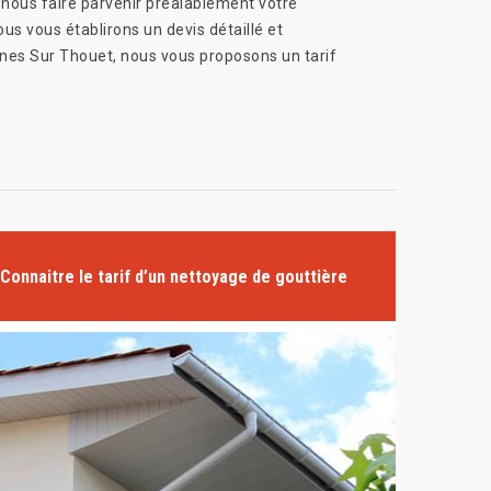
à nous faire parvenir préalablement votre
s vous établirons un devis détaillé et
nnes Sur Thouet, nous vous proposons un tarif
Connaitre le tarif d’un nettoyage de gouttière