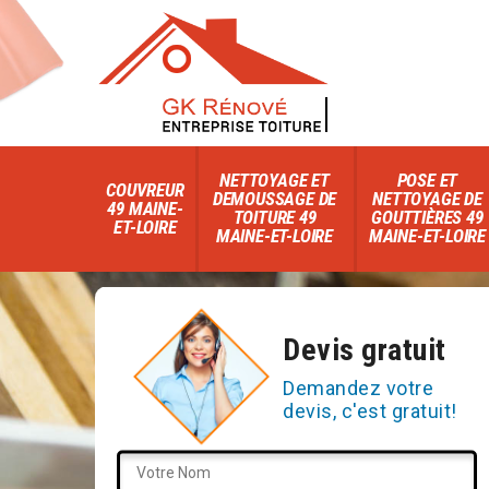
NETTOYAGE ET
POSE ET
COUVREUR
DEMOUSSAGE DE
NETTOYAGE DE
49 MAINE-
TOITURE 49
GOUTTIÈRES 49
ET-LOIRE
MAINE-ET-LOIRE
MAINE-ET-LOIRE
Devis gratuit
Demandez votre
devis, c'est gratuit!