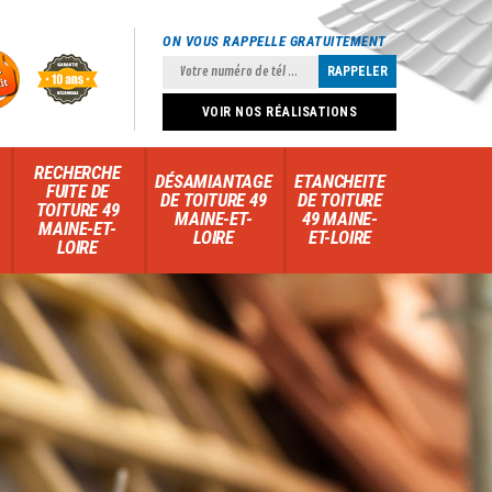
ON VOUS RAPPELLE GRATUITEMENT
VOIR NOS RÉALISATIONS
RECHERCHE
DÉSAMIANTAGE
ETANCHEITE
FUITE DE
DE TOITURE 49
DE TOITURE
TOITURE 49
MAINE-ET-
49 MAINE-
MAINE-ET-
LOIRE
ET-LOIRE
LOIRE