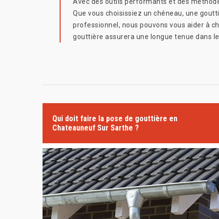
Avec des outils performants et des méthodes
Que vous choisissiez un chéneau, une gouttiè
professionnel, nous pouvons vous aider à choi
gouttière assurera une longue tenue dans l
Qui doit faire la pose de gouttière en
Chateauneuf Sur Sarthe ?