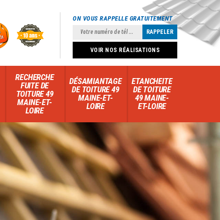
ON VOUS RAPPELLE GRATUITEMENT
VOIR NOS RÉALISATIONS
RECHERCHE
DÉSAMIANTAGE
ETANCHEITE
FUITE DE
DE TOITURE 49
DE TOITURE
TOITURE 49
MAINE-ET-
49 MAINE-
MAINE-ET-
LOIRE
ET-LOIRE
LOIRE