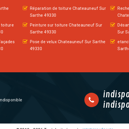
arthe
Réparation de toiture Chateauneuf Sur
Reche
Sarthe 49330
Chate
toiture
Peinture sur toiture Chateauneuf Sur
Désam
30
Sarthe 49330
Sur S
façades
Pose de velux Chateauneuf Sur Sarthe
etanc
30
49330
Sarth
indisp
indisponible
indisp