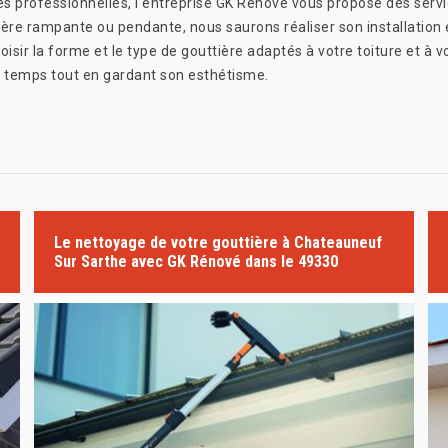
 professionnelles, l'entreprise GK Rénové vous propose des servic
re rampante ou pendante, nous saurons réaliser son installation en
sir la forme et le type de gouttière adaptés à votre toiture et à v
e temps tout en gardant son esthétisme.
Le nettoyage de votre gouttière à Chateauneuf
Sur Sarthe avec GK Rénové dans le 49330