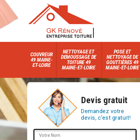
NETTOYAGE ET
POSE ET
COUVREUR
DEMOUSSAGE DE
NETTOYAGE DE
49 MAINE-
TOITURE 49
GOUTTIÈRES 49
ET-LOIRE
MAINE-ET-LOIRE
MAINE-ET-LOIRE
Devis gratuit
Demandez votre
devis, c'est gratuit!