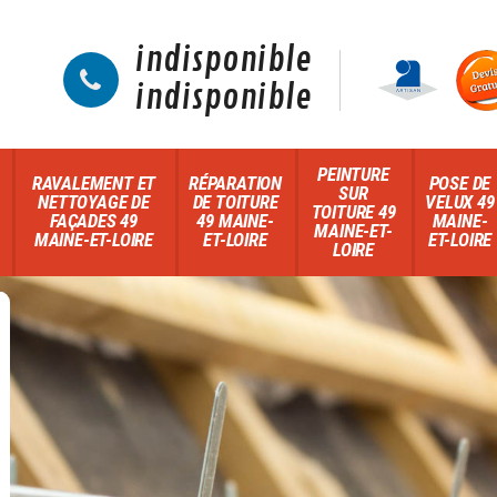
indisponible
indisponible
PEINTURE
RAVALEMENT ET
RÉPARATION
POSE DE
SUR
NETTOYAGE DE
DE TOITURE
VELUX 49
TOITURE 49
FAÇADES 49
49 MAINE-
MAINE-
MAINE-ET-
MAINE-ET-LOIRE
ET-LOIRE
ET-LOIRE
LOIRE