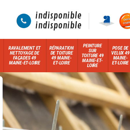
indisponible
indisponible
PEINTURE
RAVALEMENT ET
RÉPARATION
POSE DE
SUR
NETTOYAGE DE
DE TOITURE
VELUX 49
TOITURE 49
FAÇADES 49
49 MAINE-
MAINE-
MAINE-ET-
MAINE-ET-LOIRE
ET-LOIRE
ET-LOIRE
LOIRE