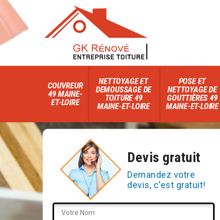
NETTOYAGE ET
POSE ET
COUVREUR
DEMOUSSAGE DE
NETTOYAGE DE
49 MAINE-
TOITURE 49
GOUTTIÈRES 49
ET-LOIRE
MAINE-ET-LOIRE
MAINE-ET-LOIRE
Devis gratuit
Demandez votre
devis, c'est gratuit!