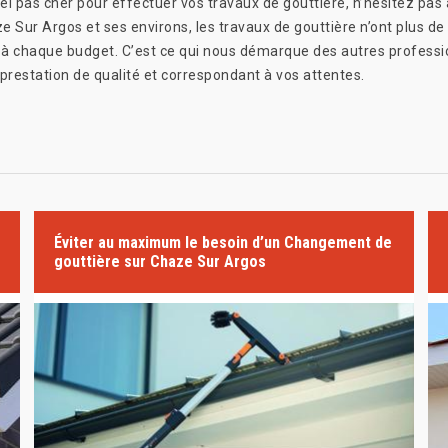
el pas cher pour effectuer vos travaux de gouttière, n’hésitez pas
Sur Argos et ses environs, les travaux de gouttière n’ont plus de 
é à chaque budget. C’est ce qui nous démarque des autres professi
prestation de qualité et correspondant à vos attentes.
Éviter au maximum le besoin d’un Changement de
gouttière sur Chaze Sur Argos