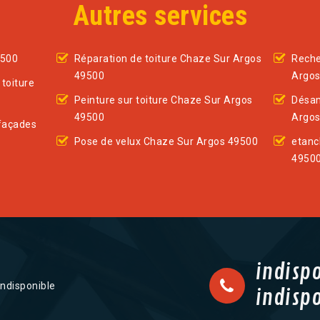
Autres services
9500
Réparation de toiture Chaze Sur Argos
Reche
49500
Argos
toiture
Peinture sur toiture Chaze Sur Argos
Désam
49500
Argos
façades
Pose de velux Chaze Sur Argos 49500
etanc
4950
indisp
indisponible
indisp