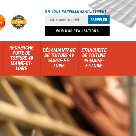
ON VOUS RAPPELLE GRATUITEMENT
VOIR NOS RÉALISATIONS
RECHERCHE
DÉSAMIANTAGE
ETANCHEITE
FUITE DE
DE TOITURE 49
DE TOITURE
TOITURE 49
MAINE-ET-
49 MAINE-
MAINE-ET-
LOIRE
ET-LOIRE
LOIRE