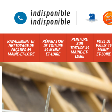
indisponible
indisponible
PEINTURE
RAVALEMENT ET
RÉPARATION
POSE DE
SUR
NETTOYAGE DE
DE TOITURE
VELUX 49
TOITURE 49
FAÇADES 49
49 MAINE-
MAINE-
MAINE-ET-
MAINE-ET-LOIRE
ET-LOIRE
ET-LOIRE
LOIRE