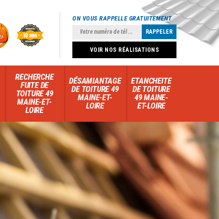
ON VOUS RAPPELLE GRATUITEMENT
VOIR NOS RÉALISATIONS
RECHERCHE
DÉSAMIANTAGE
ETANCHEITE
FUITE DE
DE TOITURE 49
DE TOITURE
TOITURE 49
MAINE-ET-
49 MAINE-
MAINE-ET-
LOIRE
ET-LOIRE
LOIRE