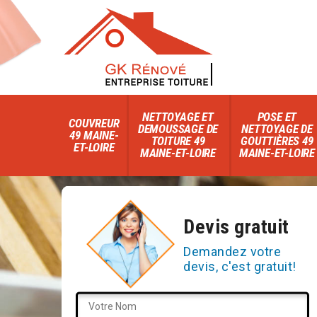
NETTOYAGE ET
POSE ET
COUVREUR
DEMOUSSAGE DE
NETTOYAGE DE
49 MAINE-
TOITURE 49
GOUTTIÈRES 49
ET-LOIRE
MAINE-ET-LOIRE
MAINE-ET-LOIRE
Devis gratuit
Demandez votre
devis, c'est gratuit!