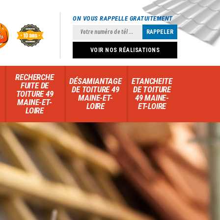
ON VOUS RAPPELLE GRATUITEMENT
VOIR NOS RÉALISATIONS
RECHERCHE
DÉSAMIANTAGE
ETANCHEITE
FUITE DE
DE TOITURE 49
DE TOITURE
TOITURE 49
MAINE-ET-
49 MAINE-
MAINE-ET-
LOIRE
ET-LOIRE
LOIRE