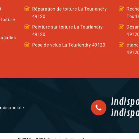
0
Réparation de toiture La Tourlandry
Reche
49120
Tourl
toiture
Peinture sur toiture La Tourlandry
Désam
49120
4912
façades
Pose de velux La Tourlandry 49120
etanc
4912
indisp
indisponible
indisp