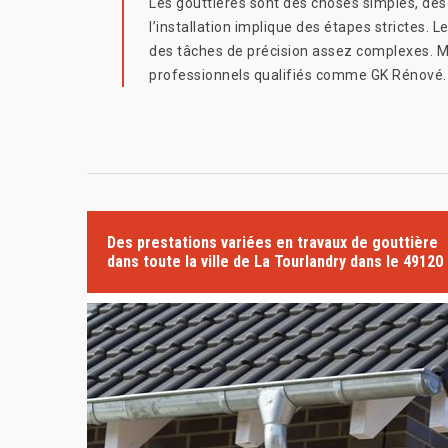
Les gouttières sont des choses simples, des
l’installation implique des étapes strictes. L
des tâches de précision assez complexes. Mêm
professionnels qualifiés comme GK Rénové.
Des prestations variées en travaux de gouttière
dans toute la ville de La Tourlandry dans le 49120