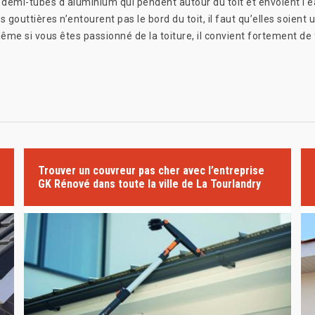
 demi-tubes d'aluminium qui pendent autour du toit et envoient l'e
es gouttières n’entourent pas le bord du toit, il faut qu’elles soient 
e si vous êtes passionné de la toiture, il convient fortement de fa
Trouver un couvreur pas cher avec l’entreprise
GK Rénové dans toute la ville de La Tourlandry