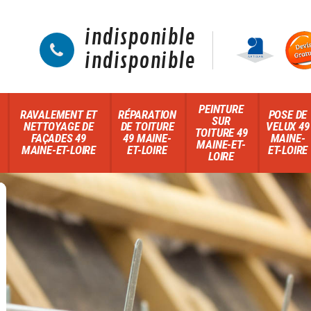
indisponible
indisponible
PEINTURE
RAVALEMENT ET
RÉPARATION
POSE DE
SUR
NETTOYAGE DE
DE TOITURE
VELUX 49
TOITURE 49
FAÇADES 49
49 MAINE-
MAINE-
MAINE-ET-
MAINE-ET-LOIRE
ET-LOIRE
ET-LOIRE
LOIRE