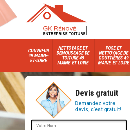
NETTOYAGE ET
POSE ET
COUVREUR
DEMOUSSAGE DE
NETTOYAGE DE
49 MAINE-
TOITURE 49
GOUTTIÈRES 49
ET-LOIRE
MAINE-ET-LOIRE
MAINE-ET-LOIRE
Devis gratuit
Demandez votre
devis, c'est gratuit!