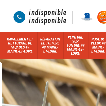
indisponible
indisponible
PEINTURE
RAVALEMENT ET
RÉPARATION
POSE DE
SUR
NETTOYAGE DE
DE TOITURE
VELUX 49
TOITURE 49
FAÇADES 49
49 MAINE-
MAINE-
MAINE-ET-
MAINE-ET-LOIRE
ET-LOIRE
ET-LOIRE
LOIRE