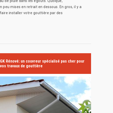
au de pluie dans les égouts. Quoique,
un peu mises en retrait en dessous. En gros, il y a
ire installer votre gouttière par des
GK Rénové: un couvreur spécialisé pas cher pour
vos travaux de gouttière