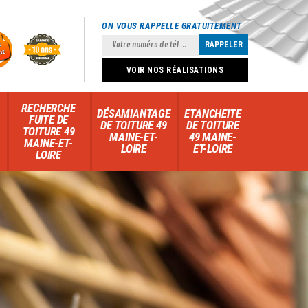
ON VOUS RAPPELLE GRATUITEMENT
VOIR NOS RÉALISATIONS
RECHERCHE
DÉSAMIANTAGE
ETANCHEITE
FUITE DE
DE TOITURE 49
DE TOITURE
TOITURE 49
MAINE-ET-
49 MAINE-
MAINE-ET-
LOIRE
ET-LOIRE
LOIRE