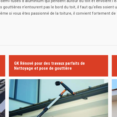
 demi-tubes d'aluminium qui pendent autour du toit et envoient l'e
es gouttières n’entourent pas le bord du toit, il faut qu’elles soient 
e si vous êtes passionné de la toiture, il convient fortement de fa
GK Rénové pour des travaux parfaits de
Nettoyage et pose de gouttière