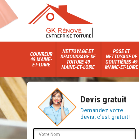
NETTOYAGE ET
POSE ET
COUVREUR
DEMOUSSAGE DE
NETTOYAGE DE
49 MAINE-
TOITURE 49
GOUTTIÈRES 49
ET-LOIRE
MAINE-ET-LOIRE
MAINE-ET-LOIRE
Devis gratuit
Demandez votre
devis, c'est gratuit!