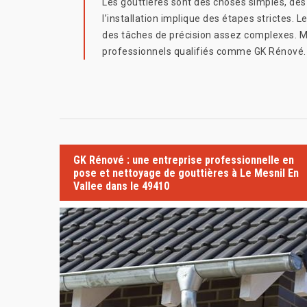
Les gouttières sont des choses simples, des
l’installation implique des étapes strictes. L
des tâches de précision assez complexes. Mêm
professionnels qualifiés comme GK Rénové.
GK Rénové : une entreprise professionnelle en
pose et nettoyage de gouttières à Le Mesnil En
Vallee dans le 49410