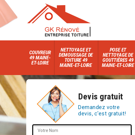
NETTOYAGE ET
POSE ET
COUVREUR
DEMOUSSAGE DE
NETTOYAGE DE
49 MAINE-
TOITURE 49
GOUTTIÈRES 49
ET-LOIRE
MAINE-ET-LOIRE
MAINE-ET-LOIRE
Devis gratuit
Demandez votre
devis, c'est gratuit!