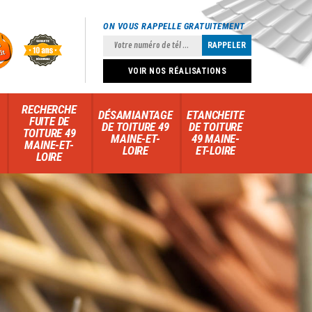
ON VOUS RAPPELLE GRATUITEMENT
VOIR NOS RÉALISATIONS
RECHERCHE
DÉSAMIANTAGE
ETANCHEITE
FUITE DE
DE TOITURE 49
DE TOITURE
TOITURE 49
MAINE-ET-
49 MAINE-
MAINE-ET-
LOIRE
ET-LOIRE
LOIRE