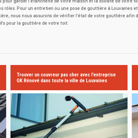
our garder l'étanchéité de votre maison et la solidité de votre toit
es rôles. Pour un entretien ou une pose de gouttière à Louvaines et
ière, nous nous assurons de vérifier l'état de votre gouttière afin d
s pour la gouttière de votre toit.
Trouver un couvreur pas cher avec l’entreprise
GK Rénové dans toute la ville de Louvaines