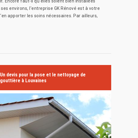
. Encore faut-il qu'elles soient bien installées
 ses environs, l'entreprise GK Rénové est à votre
'en apporter les soins nécessaires. Par ailleurs,
Un devis pour la pose et le nettoyage de
gouttière à Louvaines