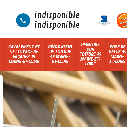
indisponible
indisponible
PEINTURE
RAVALEMENT ET
RÉPARATION
POSE DE
SUR
NETTOYAGE DE
DE TOITURE
VELUX 49
TOITURE 49
FAÇADES 49
49 MAINE-
MAINE-
MAINE-ET-
MAINE-ET-LOIRE
ET-LOIRE
ET-LOIRE
LOIRE