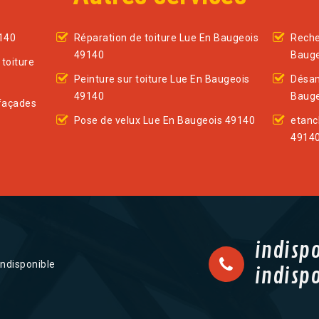
140
Réparation de toiture Lue En Baugeois
Reche
49140
Bauge
toiture
Peinture sur toiture Lue En Baugeois
Désam
49140
Bauge
façades
Pose de velux Lue En Baugeois 49140
etanc
4914
indisp
indisponible
indisp