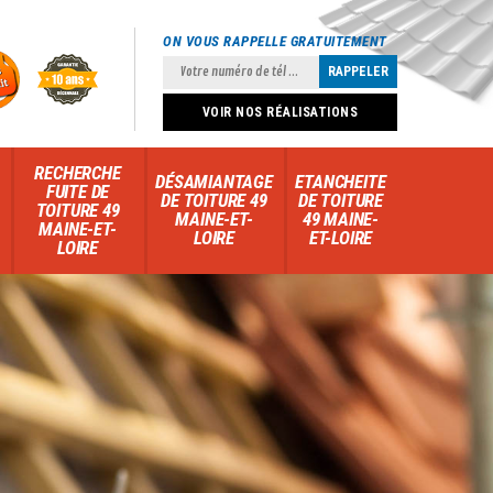
ON VOUS RAPPELLE GRATUITEMENT
VOIR NOS RÉALISATIONS
RECHERCHE
DÉSAMIANTAGE
ETANCHEITE
FUITE DE
DE TOITURE 49
DE TOITURE
TOITURE 49
MAINE-ET-
49 MAINE-
MAINE-ET-
LOIRE
ET-LOIRE
LOIRE