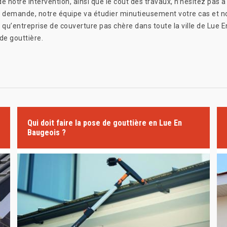
de notre intervention, ainsi que le coût des travaux, n’hésitez pas 
 demande, notre équipe va étudier minutieusement votre cas et nou
 qu’entreprise de couverture pas chère dans toute la ville de Lue 
de gouttière.
Qui doit faire la pose de gouttière en Lue En
Baugeois ?