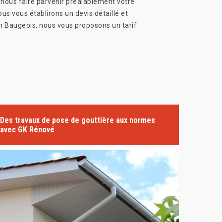
à nous faire parvenir préalablement votre
s vous établirons un devis détaillé et
En Baugeois, nous vous proposons un tarif
Des travaux de pose de gouttière aux normes
avec GK Rénové