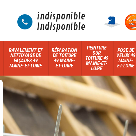
indisponible
indisponible
PEINTURE
RAVALEMENT ET
RÉPARATION
POSE DE
SUR
NETTOYAGE DE
DE TOITURE
VELUX 49
TOITURE 49
FAÇADES 49
49 MAINE-
MAINE-
MAINE-ET-
MAINE-ET-LOIRE
ET-LOIRE
ET-LOIRE
LOIRE