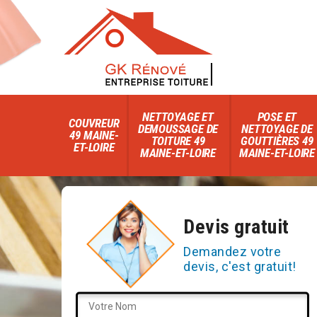
NETTOYAGE ET
POSE ET
COUVREUR
DEMOUSSAGE DE
NETTOYAGE DE
49 MAINE-
TOITURE 49
GOUTTIÈRES 49
ET-LOIRE
MAINE-ET-LOIRE
MAINE-ET-LOIRE
Devis gratuit
Demandez votre
devis, c'est gratuit!