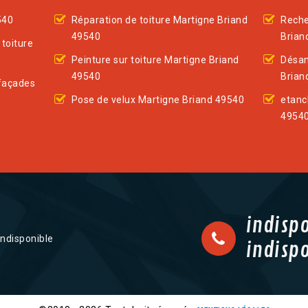
540
Réparation de toiture Martigne Briand
Reche
49540
Brian
toiture
Peinture sur toiture Martigne Briand
Désam
49540
Brian
façades
Pose de velux Martigne Briand 49540
etanc
4954
indisp
indisponible
indisp