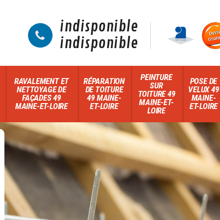
indisponible
indisponible
PEINTURE
RAVALEMENT ET
RÉPARATION
POSE DE
SUR
NETTOYAGE DE
DE TOITURE
VELUX 49
TOITURE 49
FAÇADES 49
49 MAINE-
MAINE-
MAINE-ET-
MAINE-ET-LOIRE
ET-LOIRE
ET-LOIRE
LOIRE