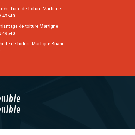
rche fuite de toiture Martigne
d 49540
iantage de toiture Martigne
d 49540
heite de toiture Martigne Briand
0
onible
onible