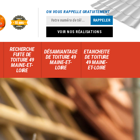
ON VOUS RAPPELLE GRATUITEMENT
VOIR NOS RÉALISATIONS
RECHERCHE
DÉSAMIANTAGE
ETANCHEITE
FUITE DE
DE TOITURE 49
DE TOITURE
TOITURE 49
MAINE-ET-
49 MAINE-
MAINE-ET-
LOIRE
ET-LOIRE
LOIRE