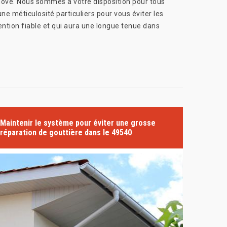
énové. Nous sommes à votre disposition pour tous
ne méticulosité particuliers pour vous éviter les
ntion fiable et qui aura une longue tenue dans
Maintenir le système pour éviter une grosse
réparation de gouttière dans le 49540