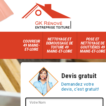
NETTOYAGE ET
POSE ET
COUVREUR
DEMOUSSAGE DE
NETTOYAGE DE
49 MAINE-
TOITURE 49
GOUTTIÈRES 49
ET-LOIRE
MAINE-ET-LOIRE
MAINE-ET-LOIRE
Devis gratuit
Demandez votre
devis, c'est gratuit!