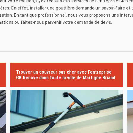
 pour votre maison, ayez recours aux services de l’entreprise GK R
res. En effet, installer une gouttière demande un savoir-faire et u
ation. En tant que professionnel, nous vous proposons une interve
mations ou faites-nous parvenir votre demande de devis.
Trouver un couvreur pas cher avec l’entreprise
GK Rénové dans toute la ville de Martigne Briand