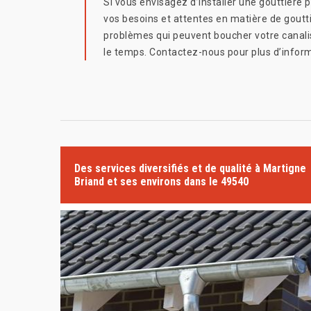
Si vous envisagez d’installer une gouttière
vos besoins et attentes en matière de gouttiè
problèmes qui peuvent boucher votre canalis
le temps. Contactez-nous pour plus d’infor
Des services diversifiés et de qualité à Martigne
Briand et ses environs dans le 49540