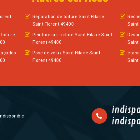
lorent
Réparation de toiture Saint Hilaire
Recher
Saint Florent 49400
Saint
toiture
Peinture sur toiture Saint Hilaire Saint
Désam
400
Florent 49400
Saint
façades
Pose de velux Saint Hilaire Saint
etanch
400
Florent 49400
Saint
indisp
indisponible
indisp