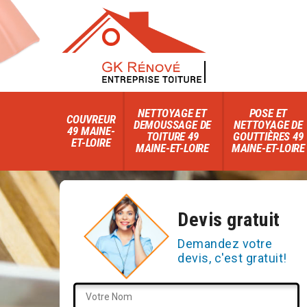
NETTOYAGE ET
POSE ET
COUVREUR
DEMOUSSAGE DE
NETTOYAGE DE
49 MAINE-
TOITURE 49
GOUTTIÈRES 49
ET-LOIRE
MAINE-ET-LOIRE
MAINE-ET-LOIRE
Devis gratuit
Demandez votre
devis, c'est gratuit!