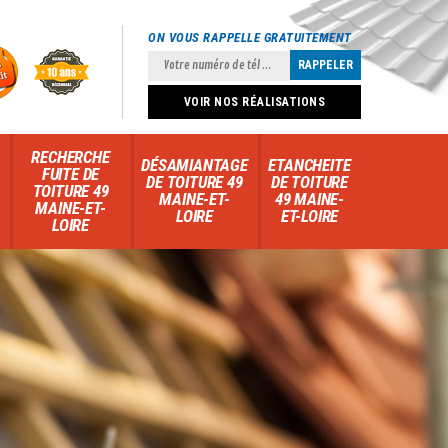
ON VOUS RAPPELLE GRATUITEMENT
VOIR NOS RÉALISATIONS
RECHERCHE
DÉSAMIANTAGE
ETANCHEITE
FUITE DE
DE TOITURE 49
DE TOITURE
TOITURE 49
MAINE-ET-
49 MAINE-
MAINE-ET-
LOIRE
ET-LOIRE
LOIRE