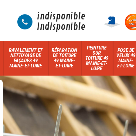
indisponible
indisponible
PEINTURE
RAVALEMENT ET
RÉPARATION
POSE DE
SUR
NETTOYAGE DE
DE TOITURE
VELUX 49
TOITURE 49
FAÇADES 49
49 MAINE-
MAINE-
MAINE-ET-
MAINE-ET-LOIRE
ET-LOIRE
ET-LOIRE
LOIRE