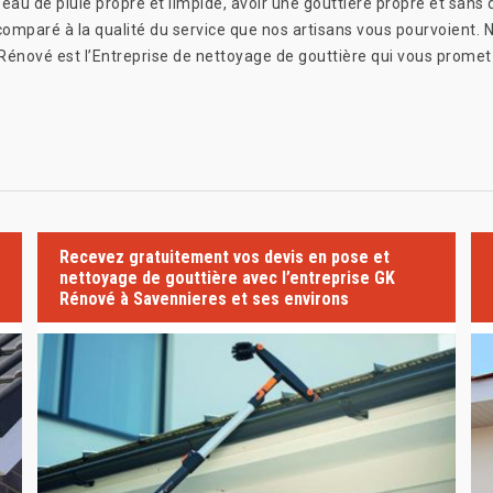
’eau de pluie propre et limpide, avoir une gouttière propre et san
comparé à la qualité du service que nos artisans vous pourvoient. 
Rénové est l’Entreprise de nettoyage de gouttière qui vous promet
Recevez gratuitement vos devis en pose et
nettoyage de gouttière avec l’entreprise GK
Rénové à Savennieres et ses environs