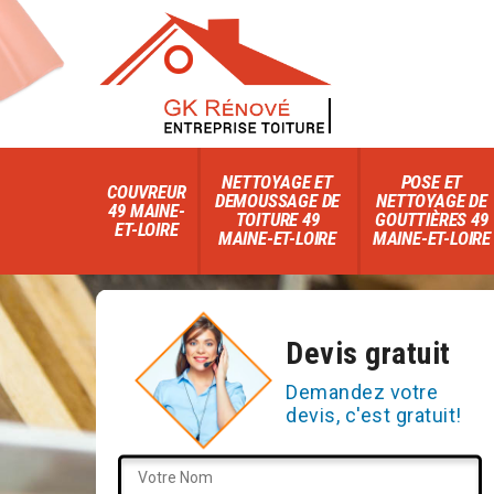
NETTOYAGE ET
POSE ET
COUVREUR
DEMOUSSAGE DE
NETTOYAGE DE
49 MAINE-
TOITURE 49
GOUTTIÈRES 49
ET-LOIRE
MAINE-ET-LOIRE
MAINE-ET-LOIRE
Devis gratuit
Demandez votre
devis, c'est gratuit!