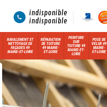
indisponible
indisponible
PEINTURE
RAVALEMENT ET
RÉPARATION
POSE DE
SUR
NETTOYAGE DE
DE TOITURE
VELUX 49
TOITURE 49
FAÇADES 49
49 MAINE-
MAINE-
MAINE-ET-
MAINE-ET-LOIRE
ET-LOIRE
ET-LOIRE
LOIRE