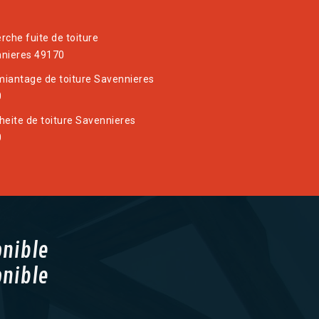
rche fuite de toiture
nieres 49170
iantage de toiture Savennieres
0
heite de toiture Savennieres
0
onible
onible