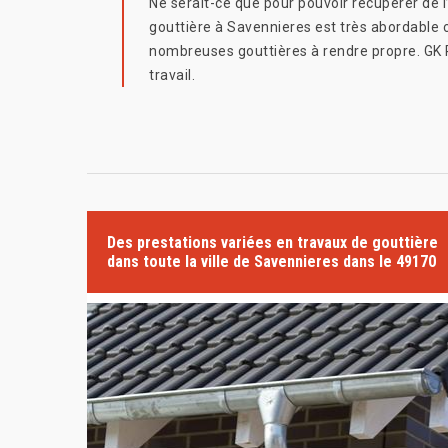
Ne serait-ce que pour pouvoir récupérer de l
gouttière à Savennieres est très abordable 
nombreuses gouttières à rendre propre. GK 
travail.
Des prestations variées en travaux de gouttière
dans toute la ville de Savennieres dans le 49170