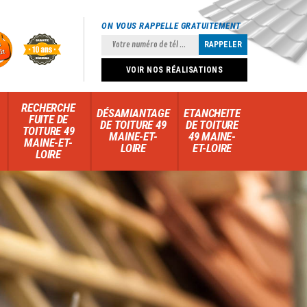
ON VOUS RAPPELLE GRATUITEMENT
VOIR NOS RÉALISATIONS
RECHERCHE
DÉSAMIANTAGE
ETANCHEITE
FUITE DE
DE TOITURE 49
DE TOITURE
TOITURE 49
MAINE-ET-
49 MAINE-
MAINE-ET-
LOIRE
ET-LOIRE
LOIRE