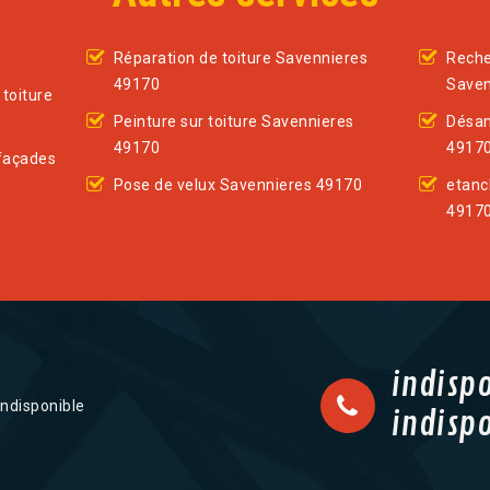
Réparation de toiture Savennieres
Reche
49170
Saven
toiture
Peinture sur toiture Savennieres
Désam
49170
4917
façades
Pose de velux Savennieres 49170
etanc
4917
indisp
indisponible
indisp