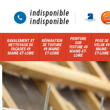
indisponible
indisponible
PEINTURE
RAVALEMENT ET
RÉPARATION
POSE DE
SUR
NETTOYAGE DE
DE TOITURE
VELUX 49
TOITURE 49
FAÇADES 49
49 MAINE-
MAINE-
MAINE-ET-
MAINE-ET-LOIRE
ET-LOIRE
ET-LOIRE
LOIRE