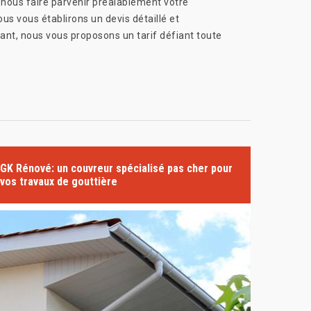
à nous faire parvenir préalablement votre
s vous établirons un devis détaillé et
uant, nous vous proposons un tarif défiant toute
GK Rénové: un couvreur spécialisé pas cher pour
vos travaux de gouttière