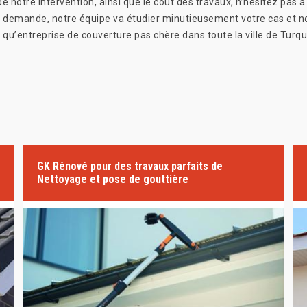
de notre intervention, ainsi que le coût des travaux, n’hésitez pas 
 demande, notre équipe va étudier minutieusement votre cas et nou
qu’entreprise de couverture pas chère dans toute la ville de Turq
GK Rénové pour des travaux parfaits de
Nettoyage et pose de gouttière