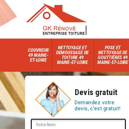
NETTOYAGE ET
POSE ET
COUVREUR
DEMOUSSAGE DE
NETTOYAGE DE
49 MAINE-
TOITURE 49
GOUTTIÈRES 49
ET-LOIRE
MAINE-ET-LOIRE
MAINE-ET-LOIRE
Devis gratuit
Demandez votre
devis, c'est gratuit!