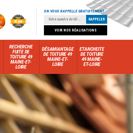
ON VOUS RAPPELLE GRATUITEMENT
VOIR NOS RÉALISATIONS
RECHERCHE
DÉSAMIANTAGE
ETANCHEITE
FUITE DE
DE TOITURE 49
DE TOITURE
TOITURE 49
MAINE-ET-
49 MAINE-
MAINE-ET-
LOIRE
ET-LOIRE
LOIRE