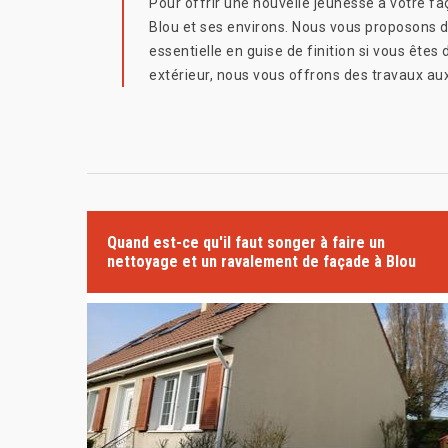
Pour offrir une nouvelle jeunesse à votre fa
Blou et ses environs. Nous vous proposons de
essentielle en guise de finition si vous ête
extérieur, nous vous offrons des travaux au
Quand est-ce qu'il faut songer à faire un
nettoyage et un ravalement de façade à Blou