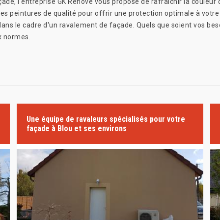
çade, l'entreprise GK Rénové vous propose de rafraîchir la couleur d
s peintures de qualité pour offrir une protection optimale à votre 
s dans le cadre d'un ravalement de façade. Quels que soient vos be
x normes.
Une équipe de ravaleurs spécialisés pour votre
façade à Blou et ses environs