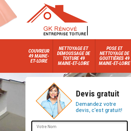
NETTOYAGE ET
POSE ET
COUVREUR
DEMOUSSAGE DE
NETTOYAGE DE
49 MAINE-
TOITURE 49
GOUTTIÈRES 49
ET-LOIRE
MAINE-ET-LOIRE
MAINE-ET-LOIRE
Devis gratuit
Demandez votre
devis, c'est gratuit!