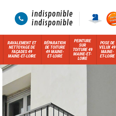
indisponible
indisponible
PEINTURE
RAVALEMENT ET
RÉPARATION
POSE DE
SUR
NETTOYAGE DE
DE TOITURE
VELUX 49
TOITURE 49
FAÇADES 49
49 MAINE-
MAINE-
MAINE-ET-
MAINE-ET-LOIRE
ET-LOIRE
ET-LOIRE
LOIRE