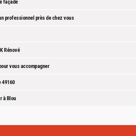
re façade
un professionnel près de chez vous
 GK Rénové
u pour vous accompagner
e 49160
r à Blou