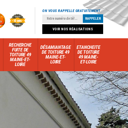
ON VOUS RAPPELLE GRATUITEMENT
VOIR NOS RÉALISATIONS
RECHERCHE
DÉSAMIANTAGE
ETANCHEITE
FUITE DE
DE TOITURE 49
DE TOITURE
TOITURE 49
MAINE-ET-
49 MAINE-
MAINE-ET-
LOIRE
ET-LOIRE
LOIRE