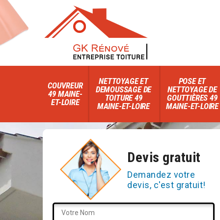
NETTOYAGE ET
POSE ET
COUVREUR
DEMOUSSAGE DE
NETTOYAGE DE
49 MAINE-
TOITURE 49
GOUTTIÈRES 49
ET-LOIRE
MAINE-ET-LOIRE
MAINE-ET-LOIRE
Devis gratuit
Demandez votre
devis, c'est gratuit!