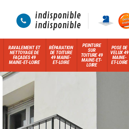
indisponible
indisponible
PEINTURE
RAVALEMENT ET
RÉPARATION
POSE DE
SUR
NETTOYAGE DE
DE TOITURE
VELUX 49
TOITURE 49
FAÇADES 49
49 MAINE-
MAINE-
MAINE-ET-
MAINE-ET-LOIRE
ET-LOIRE
ET-LOIRE
LOIRE