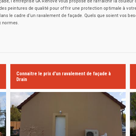
çade, l'entreprise GK Rénové vous propose de rafraîchir la couleur d
es peintures de qualité pour offrir une protection optimale à votre
s dans le cadre d'un ravalement de façade. Quels que soient vos be
x normes.
Connaitre le prix d'un ravalement de façade à
Drain