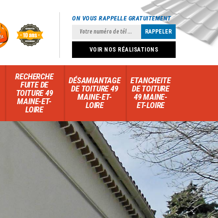
ON VOUS RAPPELLE GRATUITEMENT
VOIR NOS RÉALISATIONS
RECHERCHE
DÉSAMIANTAGE
ETANCHEITE
FUITE DE
DE TOITURE 49
DE TOITURE
TOITURE 49
MAINE-ET-
49 MAINE-
MAINE-ET-
LOIRE
ET-LOIRE
LOIRE