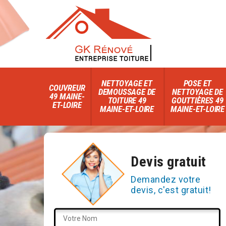
NETTOYAGE ET
POSE ET
COUVREUR
DEMOUSSAGE DE
NETTOYAGE DE
49 MAINE-
TOITURE 49
GOUTTIÈRES 49
ET-LOIRE
MAINE-ET-LOIRE
MAINE-ET-LOIRE
Devis gratuit
Demandez votre
devis, c'est gratuit!