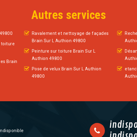
Autres services
 49800
Ravalement et nettoyage de façades
Reche
Brain Sur L Authion 49800
Authi
toiture
Peinture sur toiture Brain Sur L
Désam
Authion 49800
Authi
res Brain
Pose de velux Brain Sur L Authion
etanc
49800
Authi
indisp
indisponible
indisp