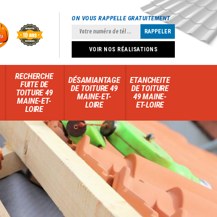
ON VOUS RAPPELLE GRATUITEMENT
VOIR NOS RÉALISATIONS
RECHERCHE
DÉSAMIANTAGE
ETANCHEITE
FUITE DE
DE TOITURE 49
DE TOITURE
TOITURE 49
MAINE-ET-
49 MAINE-
MAINE-ET-
LOIRE
ET-LOIRE
LOIRE