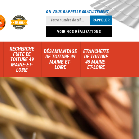
ON VOUS RAPPELLE GRATUITEMENT
VOIR NOS RÉALISATIONS
RECHERCHE
DÉSAMIANTAGE
ETANCHEITE
FUITE DE
DE TOITURE 49
DE TOITURE
TOITURE 49
MAINE-ET-
49 MAINE-
MAINE-ET-
LOIRE
ET-LOIRE
LOIRE