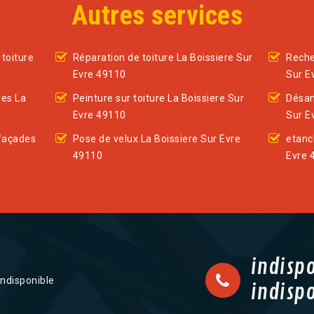
Autres services
toiture
Réparation de toiture La Boissiere Sur
Reche
Evre 49110
Sur E
res La
Peinture sur toiture La Boissiere Sur
Désam
Evre 49110
Sur E
façades
Pose de velux La Boissiere Sur Evre
etanc
49110
Evre 
indisp
indisponible
indisp