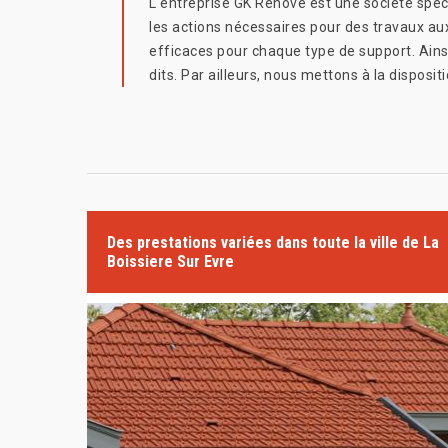
L'entreprise GK Rénové est une société spéc
les actions nécessaires pour des travaux au
efficaces pour chaque type de support. Ainsi
dits. Par ailleurs, nous mettons à la dispos
Des prestations variées dans toute la ville de La
Boissiere Sur Evre