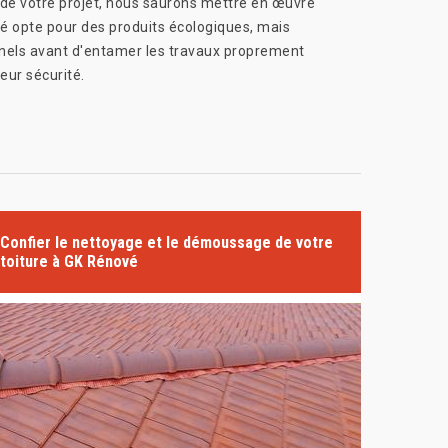
e de votre projet, nous saurons mettre en œuvre
vé opte pour des produits écologiques, mais
onnels avant d'entamer les travaux proprement
eur sécurité.
Confier le nettoyage et le démoussage de votre
toiture à GK Rénové