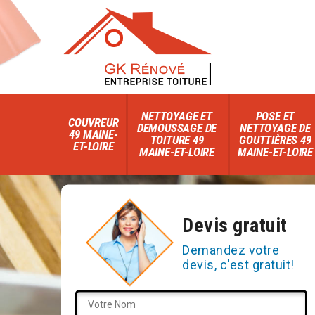
NETTOYAGE ET
POSE ET
COUVREUR
DEMOUSSAGE DE
NETTOYAGE DE
49 MAINE-
TOITURE 49
GOUTTIÈRES 49
ET-LOIRE
MAINE-ET-LOIRE
MAINE-ET-LOIRE
Devis gratuit
Demandez votre
devis, c'est gratuit!