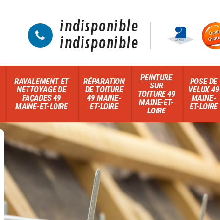
indisponible
indisponible
PEINTURE
RAVALEMENT ET
RÉPARATION
POSE DE
SUR
NETTOYAGE DE
DE TOITURE
VELUX 49
TOITURE 49
FAÇADES 49
49 MAINE-
MAINE-
MAINE-ET-
MAINE-ET-LOIRE
ET-LOIRE
ET-LOIRE
LOIRE