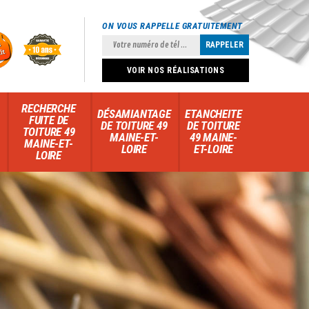
ON VOUS RAPPELLE GRATUITEMENT
VOIR NOS RÉALISATIONS
RECHERCHE
DÉSAMIANTAGE
ETANCHEITE
FUITE DE
DE TOITURE 49
DE TOITURE
TOITURE 49
MAINE-ET-
49 MAINE-
MAINE-ET-
LOIRE
ET-LOIRE
LOIRE