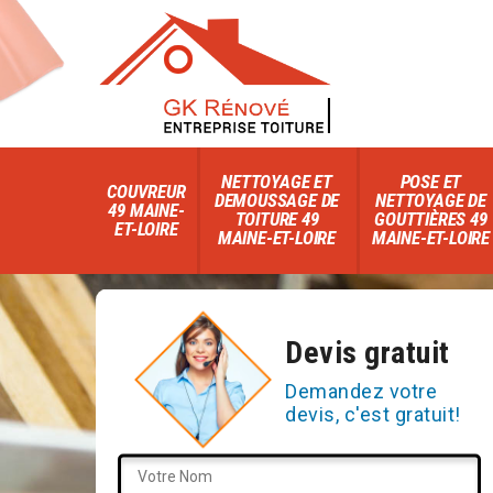
NETTOYAGE ET
POSE ET
COUVREUR
DEMOUSSAGE DE
NETTOYAGE DE
49 MAINE-
TOITURE 49
GOUTTIÈRES 49
ET-LOIRE
MAINE-ET-LOIRE
MAINE-ET-LOIRE
Devis gratuit
Demandez votre
devis, c'est gratuit!