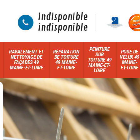
indisponible
indisponible
PEINTURE
RAVALEMENT ET
RÉPARATION
POSE DE
SUR
NETTOYAGE DE
DE TOITURE
VELUX 49
TOITURE 49
FAÇADES 49
49 MAINE-
MAINE-
MAINE-ET-
MAINE-ET-LOIRE
ET-LOIRE
ET-LOIRE
LOIRE