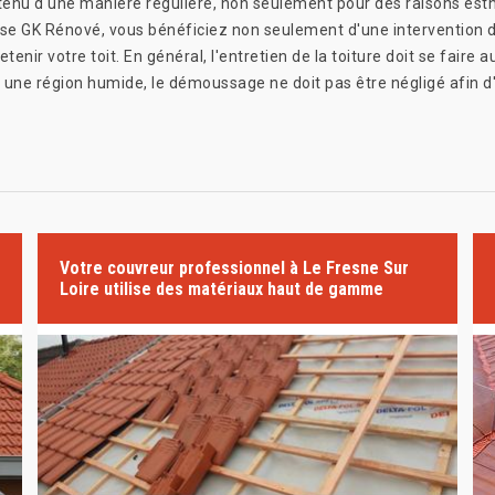
retenu d'une manière régulière, non seulement pour des raisons est
rise GK Rénové, vous bénéficiez non seulement d'une intervention d
enir votre toit. En général, l'entretien de la toiture doit se faire 
 une région humide, le démoussage ne doit pas être négligé afin d'
Votre couvreur professionnel à Le Fresne Sur
Loire utilise des matériaux haut de gamme