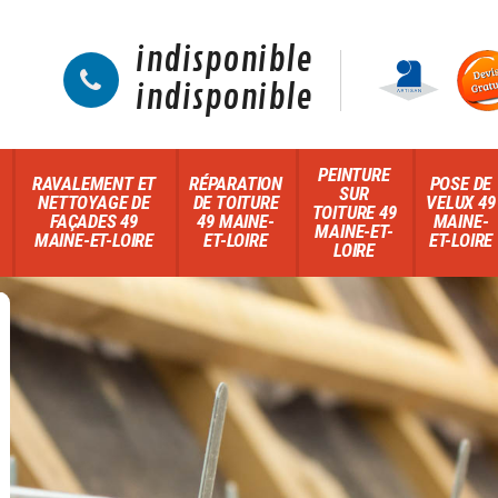
indisponible
indisponible
PEINTURE
RAVALEMENT ET
RÉPARATION
POSE DE
SUR
NETTOYAGE DE
DE TOITURE
VELUX 49
TOITURE 49
FAÇADES 49
49 MAINE-
MAINE-
MAINE-ET-
MAINE-ET-LOIRE
ET-LOIRE
ET-LOIRE
LOIRE