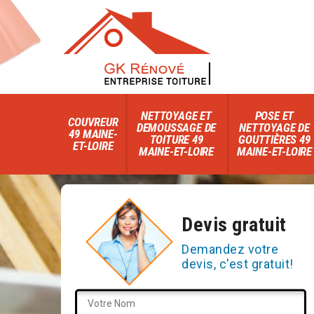
NETTOYAGE ET
POSE ET
COUVREUR
DEMOUSSAGE DE
NETTOYAGE DE
49 MAINE-
TOITURE 49
GOUTTIÈRES 49
ET-LOIRE
MAINE-ET-LOIRE
MAINE-ET-LOIRE
Devis gratuit
Demandez votre
devis, c'est gratuit!