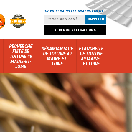
ON VOUS RAPPELLE GRATUITEMENT
VOIR NOS RÉALISATIONS
RECHERCHE
DÉSAMIANTAGE
ETANCHEITE
FUITE DE
DE TOITURE 49
DE TOITURE
TOITURE 49
MAINE-ET-
49 MAINE-
MAINE-ET-
LOIRE
ET-LOIRE
LOIRE