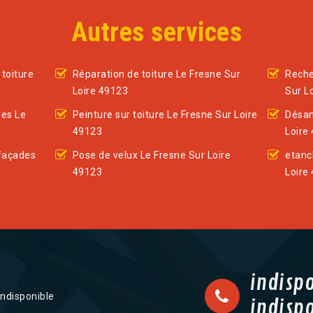
Autres services
toiture
Réparation de toiture Le Fresne Sur
Reche
Loire 49123
Sur L
res Le
Peinture sur toiture Le Fresne Sur Loire
Désam
49123
Loire
façades
Pose de velux Le Fresne Sur Loire
etanc
49123
Loire
indisp
indisponible
indisp