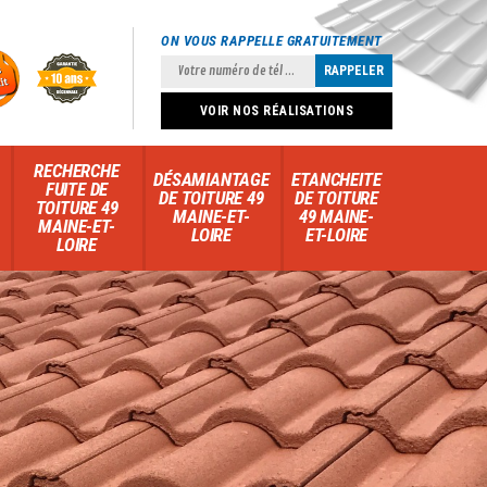
ON VOUS RAPPELLE GRATUITEMENT
VOIR NOS RÉALISATIONS
RECHERCHE
DÉSAMIANTAGE
ETANCHEITE
FUITE DE
DE TOITURE 49
DE TOITURE
TOITURE 49
MAINE-ET-
49 MAINE-
MAINE-ET-
LOIRE
ET-LOIRE
LOIRE