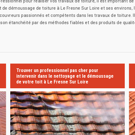
sionnel pour réaliser vos travaux de toiture, il est important de 
t de démoussage de toiture à Le Fresne Sur Loire et ses environs, 
couvreurs passionnés et compétents dans les travaux de toiture. Il
 son étanchéité par des méthodes fiables et des produits de qualit
Trouver un professionnel pas cher pour
intervenir dans le nettoyage et le démoussage
de votre toit à Le Fresne Sur Loire