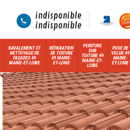
indisponible
indisponible
PEINTURE
RAVALEMENT ET
RÉPARATION
POSE DE
SUR
NETTOYAGE DE
DE TOITURE
VELUX 49
TOITURE 49
FAÇADES 49
49 MAINE-
MAINE-
MAINE-ET-
MAINE-ET-LOIRE
ET-LOIRE
ET-LOIRE
LOIRE