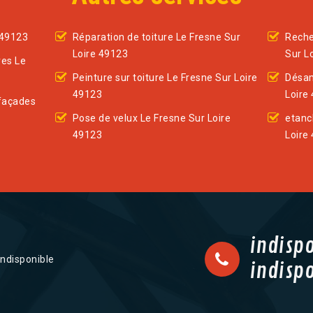
 49123
Réparation de toiture Le Fresne Sur
Reche
Loire 49123
Sur L
res Le
Peinture sur toiture Le Fresne Sur Loire
Désam
49123
Loire
façades
Pose de velux Le Fresne Sur Loire
etanc
49123
Loire
indisp
indisponible
indisp