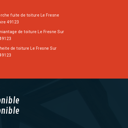
rche fuite de toiture Le Fresne
oire 49123
iantage de toiture Le Fresne Sur
 49123
heite de toiture Le Fresne Sur
 49123
onible
onible