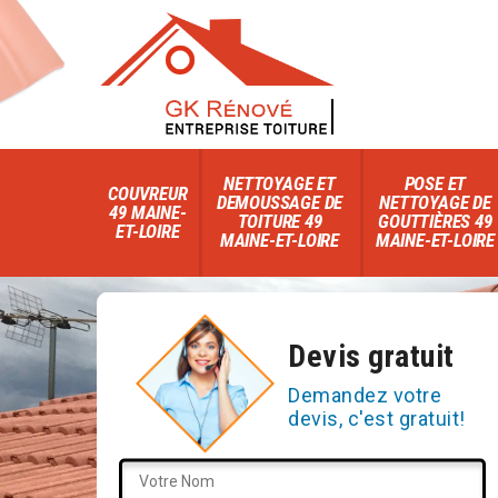
NETTOYAGE ET
POSE ET
COUVREUR
DEMOUSSAGE DE
NETTOYAGE DE
49 MAINE-
TOITURE 49
GOUTTIÈRES 49
ET-LOIRE
MAINE-ET-LOIRE
MAINE-ET-LOIRE
Devis gratuit
Demandez votre
devis, c'est gratuit!