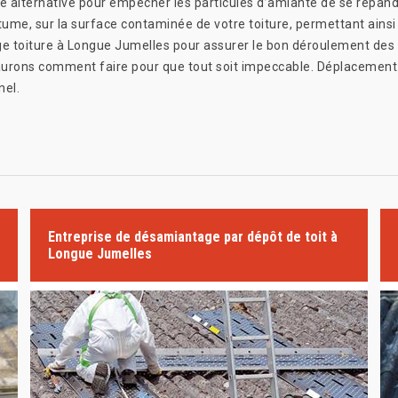
 alternative pour empêcher les particules d’amiante de se répan
itume, sur la surface contaminée de votre toiture, permettant ainsi
e toiture à Longue Jumelles pour assurer le bon déroulement des t
urons comment faire pour que tout soit impeccable. Déplacement et 
nel.
Entreprise de désamiantage par dépôt de toit à
Longue Jumelles