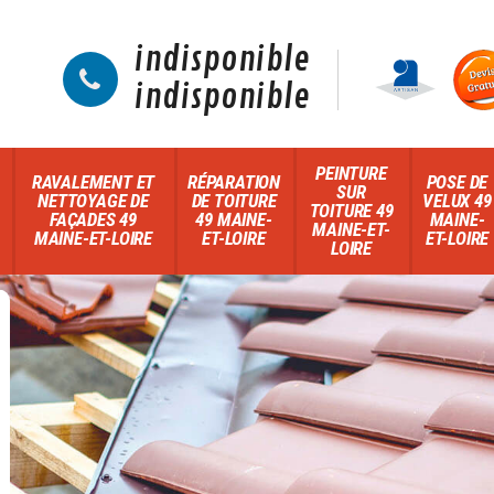
indisponible
indisponible
PEINTURE
RAVALEMENT ET
RÉPARATION
POSE DE
SUR
NETTOYAGE DE
DE TOITURE
VELUX 49
TOITURE 49
FAÇADES 49
49 MAINE-
MAINE-
MAINE-ET-
MAINE-ET-LOIRE
ET-LOIRE
ET-LOIRE
LOIRE