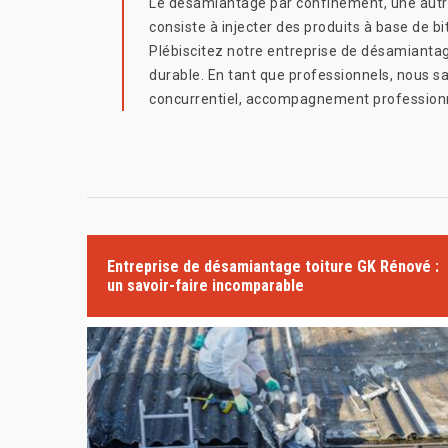
Le désamiantage par confinement, une autre
consiste à injecter des produits à base de b
Plébiscitez notre entreprise de désamiantag
durable. En tant que professionnels, nous sa
concurrentiel, accompagnement profession
Entreprise de désamiantage toiture GK Rénové :
un savoir-faire incomparable