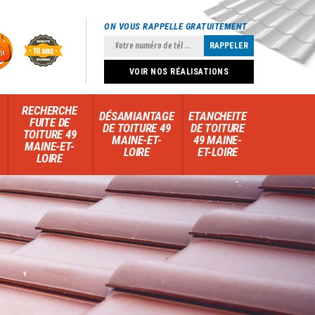
ON VOUS RAPPELLE GRATUITEMENT
VOIR NOS RÉALISATIONS
RECHERCHE
DÉSAMIANTAGE
ETANCHEITE
FUITE DE
DE TOITURE 49
DE TOITURE
TOITURE 49
MAINE-ET-
49 MAINE-
MAINE-ET-
LOIRE
ET-LOIRE
LOIRE