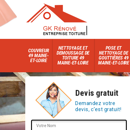
NETTOYAGE ET
POSE ET
COUVREUR
DEMOUSSAGE DE
NETTOYAGE DE
49 MAINE-
TOITURE 49
GOUTTIÈRES 49
ET-LOIRE
MAINE-ET-LOIRE
MAINE-ET-LOIRE
Devis gratuit
Demandez votre
devis, c'est gratuit!