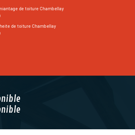
iantage de toiture Chambellay
0
heite de toiture Chambellay
0
onible
onible