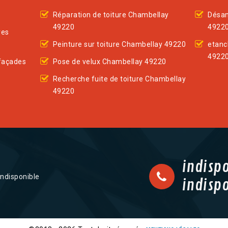
Réparation de toiture Chambellay
Désam
49220
4922
res
Peinture sur toiture Chambellay 49220
etanc
4922
façades
Pose de velux Chambellay 49220
Recherche fuite de toiture Chambellay
49220
indisp
indisponible
indisp