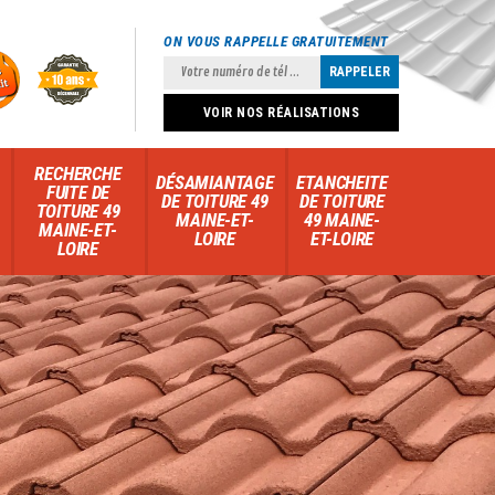
ON VOUS RAPPELLE GRATUITEMENT
VOIR NOS RÉALISATIONS
RECHERCHE
DÉSAMIANTAGE
ETANCHEITE
FUITE DE
DE TOITURE 49
DE TOITURE
TOITURE 49
MAINE-ET-
49 MAINE-
MAINE-ET-
LOIRE
ET-LOIRE
LOIRE