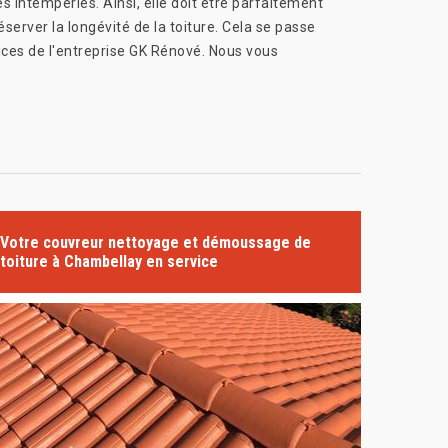
s intempéries. Ainsi, elle doit être parfaitement
éserver la longévité de la toiture. Cela se passe
ices de l'entreprise GK Rénové. Nous vous
Votre couvreur nettoyage et démoussage de
toiture à Chambellay en service