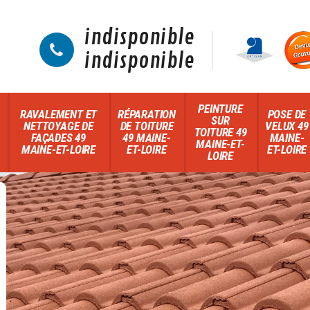
indisponible
indisponible
PEINTURE
RAVALEMENT ET
RÉPARATION
POSE DE
SUR
NETTOYAGE DE
DE TOITURE
VELUX 49
TOITURE 49
FAÇADES 49
49 MAINE-
MAINE-
MAINE-ET-
MAINE-ET-LOIRE
ET-LOIRE
ET-LOIRE
LOIRE