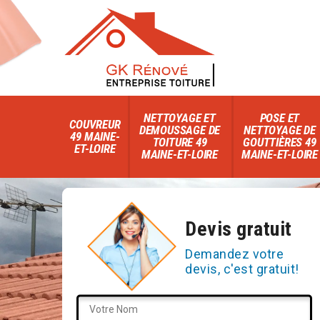
NETTOYAGE ET
POSE ET
COUVREUR
DEMOUSSAGE DE
NETTOYAGE DE
49 MAINE-
TOITURE 49
GOUTTIÈRES 49
ET-LOIRE
MAINE-ET-LOIRE
MAINE-ET-LOIRE
Devis gratuit
Demandez votre
devis, c'est gratuit!