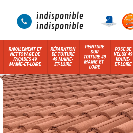
indisponible
indisponible
PEINTURE
RAVALEMENT ET
RÉPARATION
POSE DE
SUR
NETTOYAGE DE
DE TOITURE
VELUX 49
TOITURE 49
FAÇADES 49
49 MAINE-
MAINE-
MAINE-ET-
MAINE-ET-LOIRE
ET-LOIRE
ET-LOIRE
LOIRE