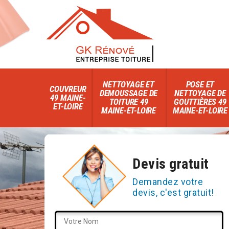
NETTOYAGE ET
POSE ET
COUVREUR
DEMOUSSAGE DE
NETTOYAGE DE
49 MAINE-
TOITURE 49
GOUTTIÈRES 49
ET-LOIRE
MAINE-ET-LOIRE
MAINE-ET-LOIRE
Devis gratuit
Demandez votre
devis, c'est gratuit!