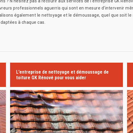
ns ? N'hésitez pas à recourir aux services de l'entreprise GK Rénov
vreurs professionnels aguerris qui sont en mesure d'intervenir mê
éalisons également le nettoyage et le démoussage, quel que soit le
 adaptées à chaque cas.
L’entreprise de nettoyage et démoussage de
toiture GK Rénové pour vous aider