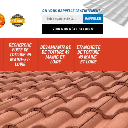
ON VOUS RAPPELLE GRATUITEMENT
VOIR NOS RÉALISATIONS
RECHERCHE
DÉSAMIANTAGE
ETANCHEITE
FUITE DE
DE TOITURE 49
DE TOITURE
TOITURE 49
MAINE-ET-
49 MAINE-
MAINE-ET-
LOIRE
ET-LOIRE
LOIRE