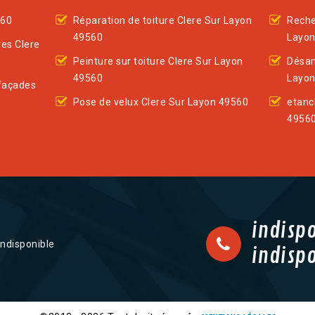
560
Réparation de toiture Clere Sur Layon
Reche
49560
Layon
res Clere
Peinture sur toiture Clere Sur Layon
Désam
49560
Layon
façades
Pose de velux Clere Sur Layon 49560
etanc
4956
indisp
indisponible
indisp