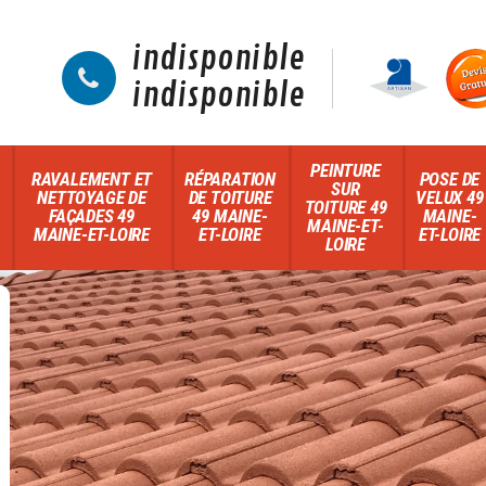
indisponible
indisponible
PEINTURE
RAVALEMENT ET
RÉPARATION
POSE DE
SUR
NETTOYAGE DE
DE TOITURE
VELUX 49
TOITURE 49
FAÇADES 49
49 MAINE-
MAINE-
MAINE-ET-
MAINE-ET-LOIRE
ET-LOIRE
ET-LOIRE
LOIRE