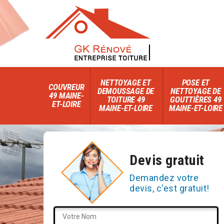
NETTOYAGE ET
POSE ET
COUVREUR
DEMOUSSAGE DE
NETTOYAGE DE
49 MAINE-
TOITURE 49
GOUTTIÈRES 49
ET-LOIRE
MAINE-ET-LOIRE
MAINE-ET-LOIRE
Devis gratuit
Demandez votre
devis, c'est gratuit!