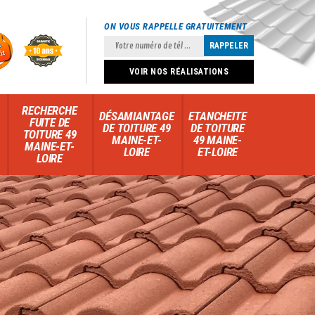
ON VOUS RAPPELLE GRATUITEMENT
VOIR NOS RÉALISATIONS
RECHERCHE
DÉSAMIANTAGE
ETANCHEITE
FUITE DE
DE TOITURE 49
DE TOITURE
TOITURE 49
MAINE-ET-
49 MAINE-
MAINE-ET-
LOIRE
ET-LOIRE
LOIRE