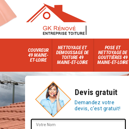
NETTOYAGE ET
POSE ET
COUVREUR
DEMOUSSAGE DE
NETTOYAGE DE
49 MAINE-
TOITURE 49
GOUTTIÈRES 49
ET-LOIRE
MAINE-ET-LOIRE
MAINE-ET-LOIRE
Devis gratuit
Demandez votre
devis, c'est gratuit!