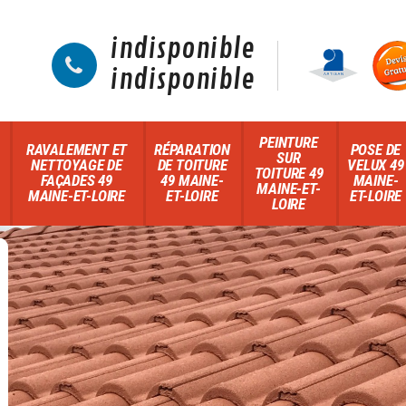
indisponible
indisponible
PEINTURE
RAVALEMENT ET
RÉPARATION
POSE DE
SUR
NETTOYAGE DE
DE TOITURE
VELUX 49
TOITURE 49
FAÇADES 49
49 MAINE-
MAINE-
MAINE-ET-
MAINE-ET-LOIRE
ET-LOIRE
ET-LOIRE
LOIRE