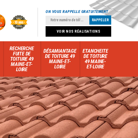
ON VOUS RAPPELLE GRATUITEMENT
VOIR NOS RÉALISATIONS
RECHERCHE
DÉSAMIANTAGE
ETANCHEITE
FUITE DE
DE TOITURE 49
DE TOITURE
TOITURE 49
MAINE-ET-
49 MAINE-
MAINE-ET-
LOIRE
ET-LOIRE
LOIRE