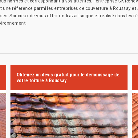
 aux normes et correspondant à vos attentes, l'entreprise GK Rénové
t une référence parmi les entreprises de couverture à Roussay et s
s. Soucieux de vous offrir un travail soigné et réalisé dans les règ
nvironnement.
Obtenez un devis gratuit pour le démoussage de
votre toiture à Roussay