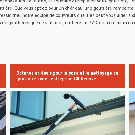
 rénovation de toiture, et souhaitez remplacer votre gouttière, l
gouttière. Que vous optiez pour un chéneau, une gouttière rampan
fessionnel, notre équipe de couvreurs qualifiés peut vous aider à ch
 de gouttières que ce soit une gouttière en PVC, en aluminium ou 
Obtenez un devis pour la pose et le nettoyage de
gouttière avec l'entreprise GK Rénové