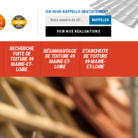
ON VOUS RAPPELLE GRATUITEMENT
VOIR NOS RÉALISATIONS
RECHERCHE
DÉSAMIANTAGE
ETANCHEITE
FUITE DE
DE TOITURE 49
DE TOITURE
TOITURE 49
MAINE-ET-
49 MAINE-
MAINE-ET-
LOIRE
ET-LOIRE
LOIRE