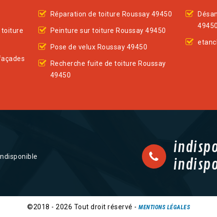
Réparation de toiture Roussay 49450
Désam
4945
toiture
Peinture sur toiture Roussay 49450
etanc
Pose de velux Roussay 49450
façades
Recherche fuite de toiture Roussay
49450
indisp
indisponible
indisp
©2018 - 2026 Tout droit réservé -
MENTIONS LÉGALES