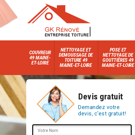
NETTOYAGE ET
POSE ET
COUVREUR
DEMOUSSAGE DE
NETTOYAGE DE
49 MAINE-
TOITURE 49
GOUTTIÈRES 49
ET-LOIRE
MAINE-ET-LOIRE
MAINE-ET-LOIRE
Devis gratuit
Demandez votre
devis, c'est gratuit!