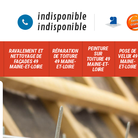
indisponible
indisponible
PEINTURE
RAVALEMENT ET
RÉPARATION
POSE DE
SUR
NETTOYAGE DE
DE TOITURE
VELUX 49
TOITURE 49
FAÇADES 49
49 MAINE-
MAINE-
MAINE-ET-
MAINE-ET-LOIRE
ET-LOIRE
ET-LOIRE
LOIRE