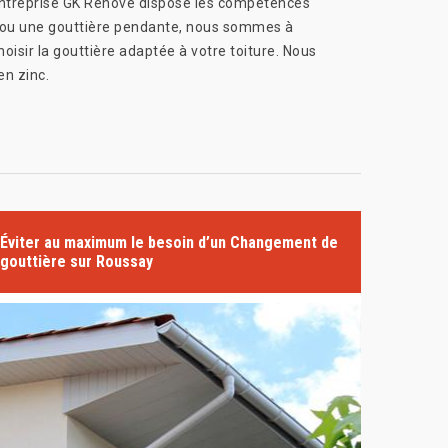
’entreprise GK Rénové dispose les compétences
te ou une gouttière pendante, nous sommes à
oisir la gouttière adaptée à votre toiture. Nous
en zinc.
Éviter au maximum le besoin d’un Changement de
gouttière sur Roussay