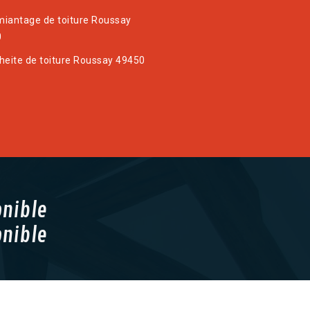
iantage de toiture Roussay
0
heite de toiture Roussay 49450
onible
onible