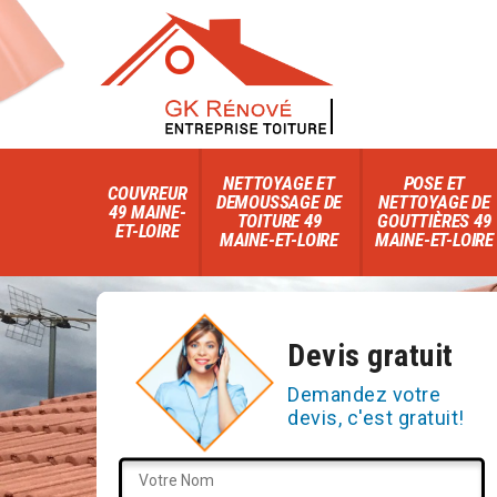
NETTOYAGE ET
POSE ET
COUVREUR
DEMOUSSAGE DE
NETTOYAGE DE
49 MAINE-
TOITURE 49
GOUTTIÈRES 49
ET-LOIRE
MAINE-ET-LOIRE
MAINE-ET-LOIRE
Devis gratuit
Demandez votre
devis, c'est gratuit!