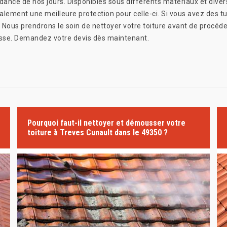
ndance de nos jours. Disponibles sous différents matériaux et diver
lement une meilleure protection pour celle-ci. Si vous avez des tuil
 Nous prendrons le soin de nettoyer votre toiture avant de procé
usse. Demandez votre devis dès maintenant.
Pourquoi faut-il nettoyer et démousser votre
toiture à Treves Cunault dans le 49350 ?