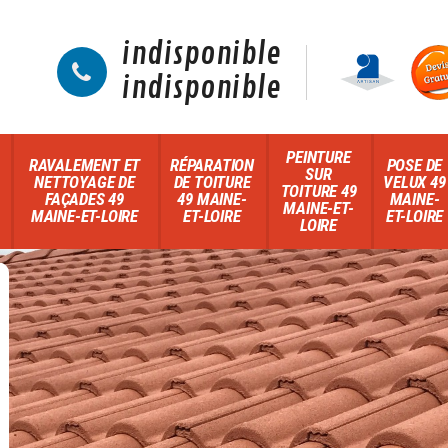
indisponible
indisponible
PEINTURE
RAVALEMENT ET
RÉPARATION
POSE DE
SUR
NETTOYAGE DE
DE TOITURE
VELUX 49
TOITURE 49
FAÇADES 49
49 MAINE-
MAINE-
MAINE-ET-
MAINE-ET-LOIRE
ET-LOIRE
ET-LOIRE
LOIRE