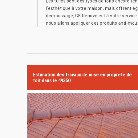
Les tuiles sont des types de toits encore te
l'esthétique à votre maison, mais offrent éga
démoussage, GK Rénové est à votre service.
nous allons appliquer des produits anti-mo
Estimation des travaux de mise en propreté de
toit dans le 49350