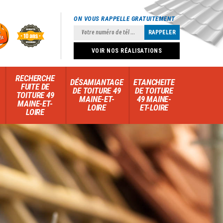
ON VOUS RAPPELLE GRATUITEMENT
VOIR NOS RÉALISATIONS
RECHERCHE
DÉSAMIANTAGE
ETANCHEITE
FUITE DE
DE TOITURE 49
DE TOITURE
TOITURE 49
MAINE-ET-
49 MAINE-
MAINE-ET-
LOIRE
ET-LOIRE
LOIRE