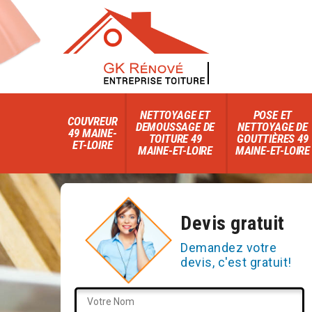
NETTOYAGE ET
POSE ET
COUVREUR
DEMOUSSAGE DE
NETTOYAGE DE
49 MAINE-
TOITURE 49
GOUTTIÈRES 49
ET-LOIRE
MAINE-ET-LOIRE
MAINE-ET-LOIRE
Devis gratuit
Demandez votre
devis, c'est gratuit!