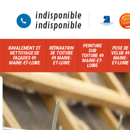
indisponible
indisponible
PEINTURE
RAVALEMENT ET
RÉPARATION
POSE DE
SUR
NETTOYAGE DE
DE TOITURE
VELUX 49
TOITURE 49
FAÇADES 49
49 MAINE-
MAINE-
MAINE-ET-
MAINE-ET-LOIRE
ET-LOIRE
ET-LOIRE
LOIRE