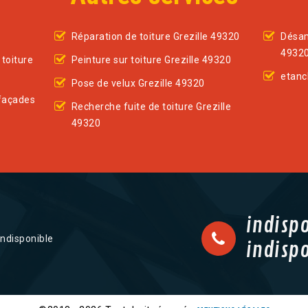
Réparation de toiture Grezille 49320
Désam
4932
toiture
Peinture sur toiture Grezille 49320
etanc
Pose de velux Grezille 49320
façades
Recherche fuite de toiture Grezille
49320
indisp
indisponible
indisp