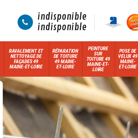
indisponible
indisponible
PEINTURE
RAVALEMENT ET
RÉPARATION
POSE DE
SUR
NETTOYAGE DE
DE TOITURE
VELUX 49
TOITURE 49
FAÇADES 49
49 MAINE-
MAINE-
MAINE-ET-
MAINE-ET-LOIRE
ET-LOIRE
ET-LOIRE
LOIRE