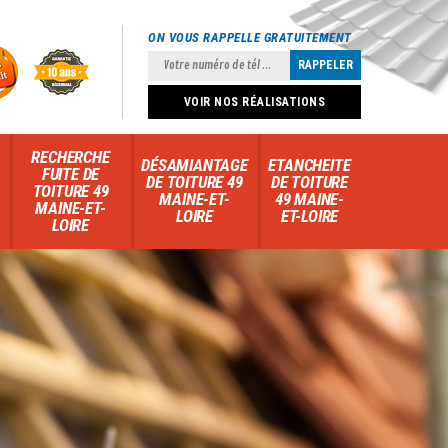
ON VOUS RAPPELLE GRATUITEMENT
VOIR NOS RÉALISATIONS
RECHERCHE
DÉSAMIANTAGE
ETANCHEITE
FUITE DE
DE TOITURE 49
DE TOITURE
TOITURE 49
MAINE-ET-
49 MAINE-
MAINE-ET-
LOIRE
ET-LOIRE
LOIRE