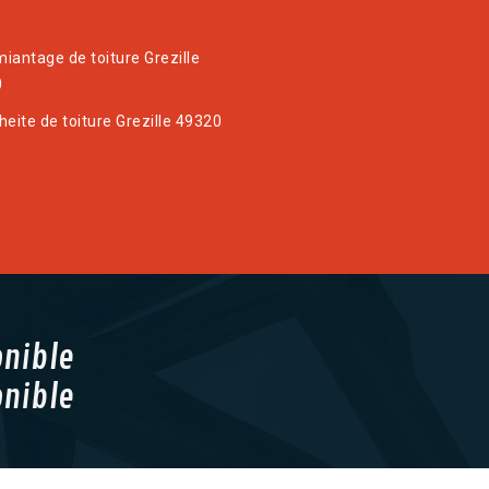
iantage de toiture Grezille
0
heite de toiture Grezille 49320
onible
onible