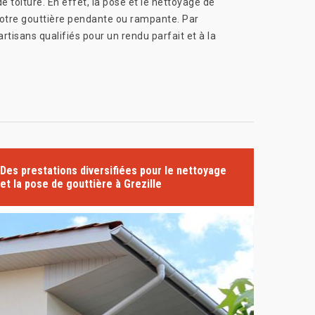
 toiture. En effet, la pose et le nettoyage de
votre gouttière pendante ou rampante. Par
rtisans qualifiés pour un rendu parfait et à la
Des prestations diversifiées pour le nettoyage
et la pose de gouttière à Grezille