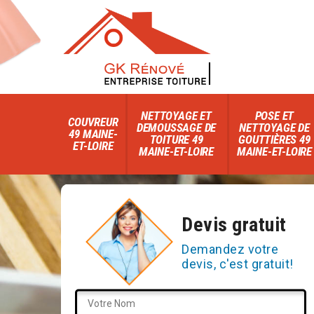
NETTOYAGE ET
POSE ET
COUVREUR
DEMOUSSAGE DE
NETTOYAGE DE
49 MAINE-
TOITURE 49
GOUTTIÈRES 49
ET-LOIRE
MAINE-ET-LOIRE
MAINE-ET-LOIRE
Devis gratuit
Demandez votre
devis, c'est gratuit!