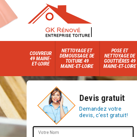
NETTOYAGE ET
POSE ET
COUVREUR
DEMOUSSAGE DE
NETTOYAGE DE
49 MAINE-
TOITURE 49
GOUTTIÈRES 49
ET-LOIRE
MAINE-ET-LOIRE
MAINE-ET-LOIRE
Devis gratuit
Demandez votre
devis, c'est gratuit!