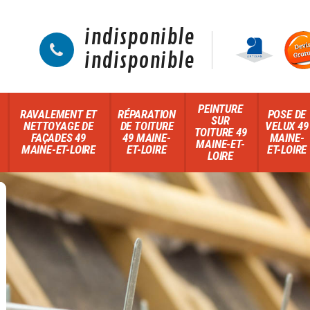
indisponible
indisponible
PEINTURE
RAVALEMENT ET
RÉPARATION
POSE DE
SUR
NETTOYAGE DE
DE TOITURE
VELUX 49
TOITURE 49
FAÇADES 49
49 MAINE-
MAINE-
MAINE-ET-
MAINE-ET-LOIRE
ET-LOIRE
ET-LOIRE
LOIRE