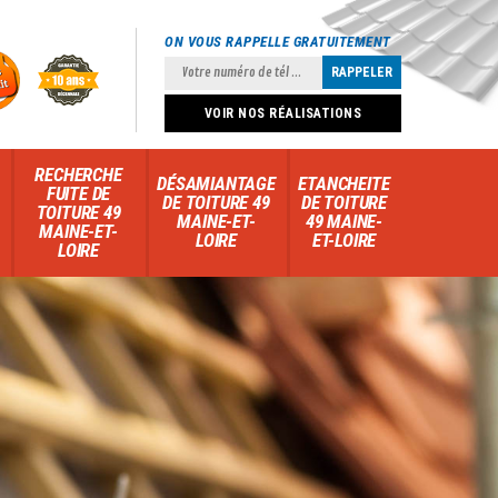
ON VOUS RAPPELLE GRATUITEMENT
VOIR NOS RÉALISATIONS
RECHERCHE
DÉSAMIANTAGE
ETANCHEITE
FUITE DE
DE TOITURE 49
DE TOITURE
TOITURE 49
MAINE-ET-
49 MAINE-
MAINE-ET-
LOIRE
ET-LOIRE
LOIRE