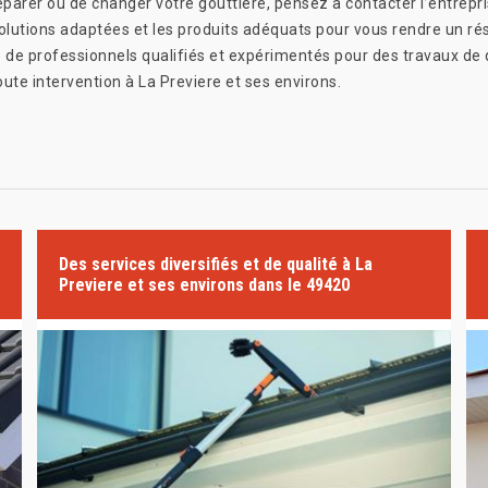
 réparer ou de changer votre gouttière, pensez à contacter l’entre
olutions adaptées et les produits adéquats pour vous rendre un rés
 de professionnels qualifiés et expérimentés pour des travaux de q
ute intervention à La Previere et ses environs.
Des services diversifiés et de qualité à La
Previere et ses environs dans le 49420