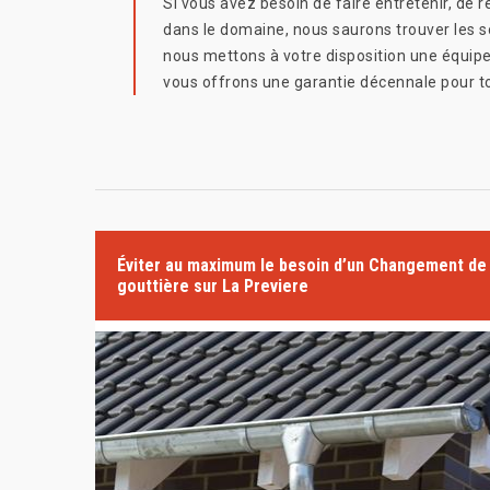
Si vous avez besoin de faire entretenir, de
dans le domaine, nous saurons trouver les s
nous mettons à votre disposition une équipe
vous offrons une garantie décennale pour to
Éviter au maximum le besoin d’un Changement de
gouttière sur La Previere