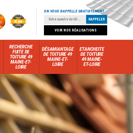
ON VOUS RAPPELLE GRATUITEMENT
VOIR NOS RÉALISATIONS
RECHERCHE
DÉSAMIANTAGE
ETANCHEITE
FUITE DE
DE TOITURE 49
DE TOITURE
TOITURE 49
MAINE-ET-
49 MAINE-
MAINE-ET-
LOIRE
ET-LOIRE
LOIRE