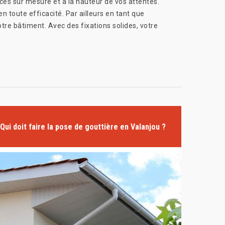
es sur mesure et à la hauteur de vos attentes.
 toute efficacité. Par ailleurs en tant que
otre bâtiment. Avec des fixations solides, votre
Qui doit faire la pose de gouttière en Valanjou ?