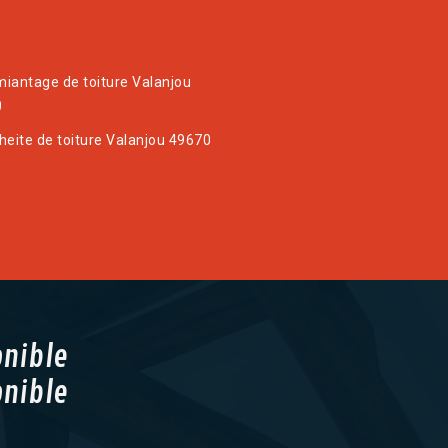
iantage de toiture Valanjou
0
heite de toiture Valanjou 49670
onible
onible