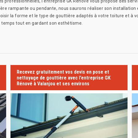
 professionnelles, l'entreprise GK Rénové vous propose des servic
re rampante ou pendante, nous saurons réaliser son installation en
sir la forme et le type de gouttière adaptés à votre toiture et à v
e temps tout en gardant son esthétisme.
Recevez gratuitement vos devis en pose et
nettoyage de gouttière avec l’entreprise GK
Rénové à Valanjou et ses environs