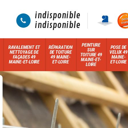
indisponible
indisponible
PEINTURE
RAVALEMENT ET
RÉPARATION
POSE DE
SUR
NETTOYAGE DE
DE TOITURE
VELUX 49
TOITURE 49
FAÇADES 49
49 MAINE-
MAINE-
MAINE-ET-
MAINE-ET-LOIRE
ET-LOIRE
ET-LOIRE
LOIRE