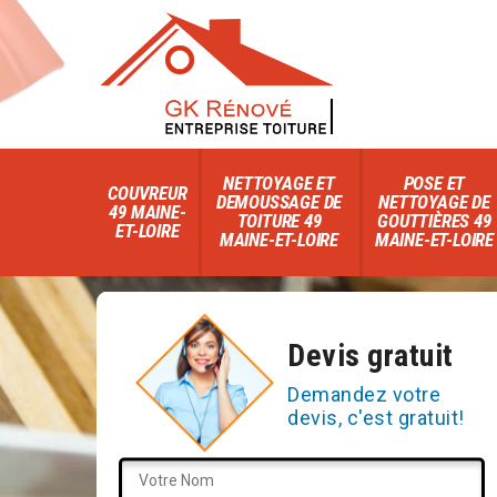
NETTOYAGE ET
POSE ET
COUVREUR
DEMOUSSAGE DE
NETTOYAGE DE
49 MAINE-
TOITURE 49
GOUTTIÈRES 49
ET-LOIRE
MAINE-ET-LOIRE
MAINE-ET-LOIRE
Devis gratuit
Demandez votre
devis, c'est gratuit!