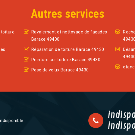
Autres services
toiture
Ravalement et nettoyage de façades
Reche
Barace 49430
4943
res
Réparation de toiture Barace 49430
Désam
4943
Peinture sur toiture Barace 49430
etanc
Pose de velux Barace 49430
indisp
indisponible
indisp