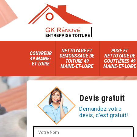
NETTOYAGE ET
POSE ET
COUVREUR
DEMOUSSAGE DE
NETTOYAGE DE
49 MAINE-
TOITURE 49
GOUTTIÈRES 49
ET-LOIRE
MAINE-ET-LOIRE
MAINE-ET-LOIRE
Devis gratuit
Demandez votre
devis, c'est gratuit!