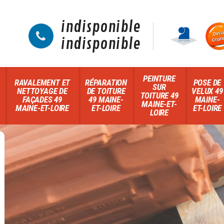
indisponible
indisponible
PEINTURE
RAVALEMENT ET
RÉPARATION
POSE DE
SUR
NETTOYAGE DE
DE TOITURE
VELUX 49
TOITURE 49
FAÇADES 49
49 MAINE-
MAINE-
MAINE-ET-
MAINE-ET-LOIRE
ET-LOIRE
ET-LOIRE
LOIRE