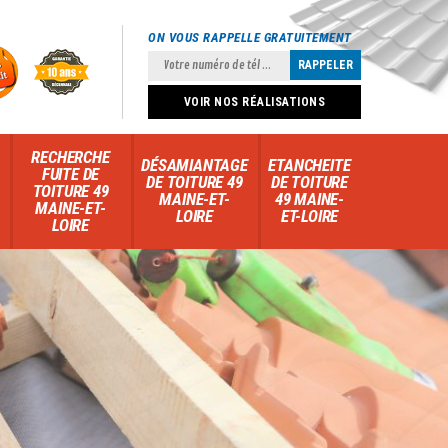
ON VOUS RAPPELLE GRATUITEMENT
VOIR NOS RÉALISATIONS
RECHERCHE
DÉSAMIANTAGE
ETANCHEITE
FUITE DE
DE TOITURE 49
DE TOITURE
TOITURE 49
MAINE-ET-
49 MAINE-
MAINE-ET-
LOIRE
ET-LOIRE
LOIRE