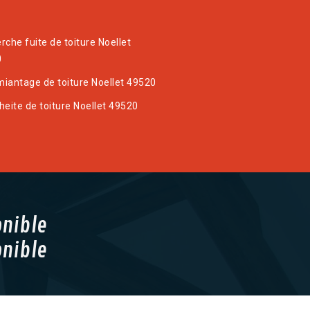
rche fuite de toiture Noellet
0
iantage de toiture Noellet 49520
heite de toiture Noellet 49520
onible
onible