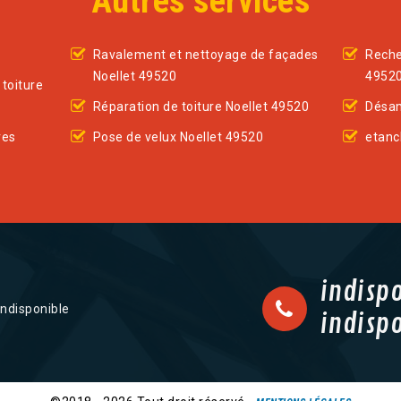
Autres services
Ravalement et nettoyage de façades
Reche
Noellet 49520
4952
toiture
Réparation de toiture Noellet 49520
Désam
res
Pose de velux Noellet 49520
etanc
indisp
indisponible
indisp