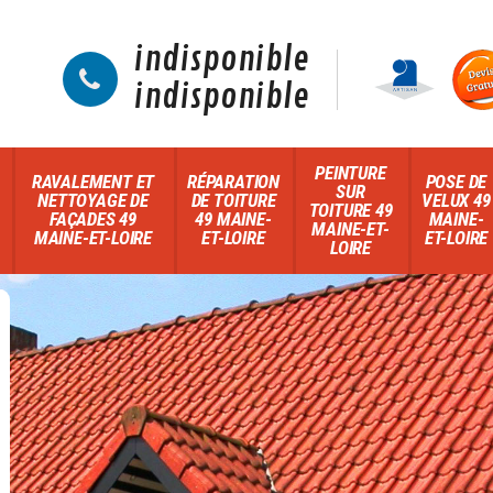
indisponible
indisponible
PEINTURE
RAVALEMENT ET
RÉPARATION
POSE DE
SUR
NETTOYAGE DE
DE TOITURE
VELUX 49
TOITURE 49
FAÇADES 49
49 MAINE-
MAINE-
MAINE-ET-
MAINE-ET-LOIRE
ET-LOIRE
ET-LOIRE
LOIRE