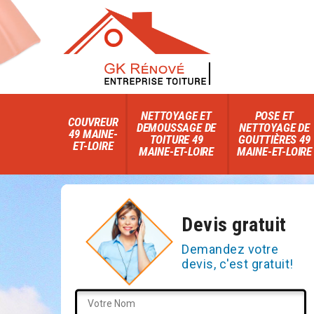
NETTOYAGE ET
POSE ET
COUVREUR
DEMOUSSAGE DE
NETTOYAGE DE
49 MAINE-
TOITURE 49
GOUTTIÈRES 49
ET-LOIRE
MAINE-ET-LOIRE
MAINE-ET-LOIRE
Devis gratuit
Demandez votre
devis, c'est gratuit!