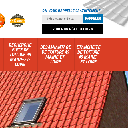
ON VOUS RAPPELLE GRATUITEMENT
VOIR NOS RÉALISATIONS
RECHERCHE
DÉSAMIANTAGE
ETANCHEITE
FUITE DE
DE TOITURE 49
DE TOITURE
TOITURE 49
MAINE-ET-
49 MAINE-
MAINE-ET-
LOIRE
ET-LOIRE
LOIRE