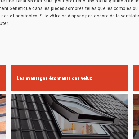
e une aération naturelle, pour profiter d’une haute qualité d'air i
ment bénéfique dans les pièces sombres telles que les combles ou l
ses et habitables. Si le vôtre ne dispose pas encore de la ventila
uter.
Les avantages étonnants des velux