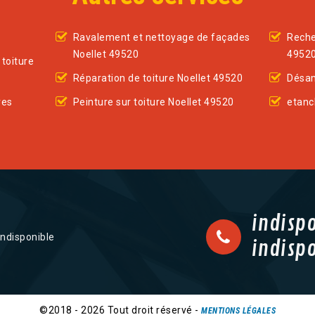
Ravalement et nettoyage de façades
Reche
Noellet 49520
4952
toiture
Réparation de toiture Noellet 49520
Désam
res
Peinture sur toiture Noellet 49520
etanc
indisp
indisponible
indisp
©2018 - 2026 Tout droit réservé -
MENTIONS LÉGALES