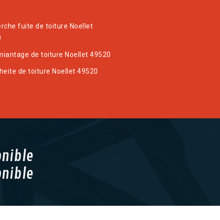
rche fuite de toiture Noellet
0
iantage de toiture Noellet 49520
heite de toiture Noellet 49520
onible
onible