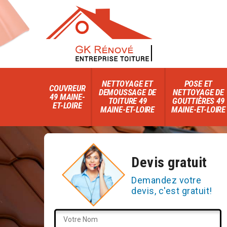
NETTOYAGE ET
POSE ET
COUVREUR
DEMOUSSAGE DE
NETTOYAGE DE
49 MAINE-
TOITURE 49
GOUTTIÈRES 49
ET-LOIRE
MAINE-ET-LOIRE
MAINE-ET-LOIRE
Devis gratuit
Demandez votre
devis, c'est gratuit!