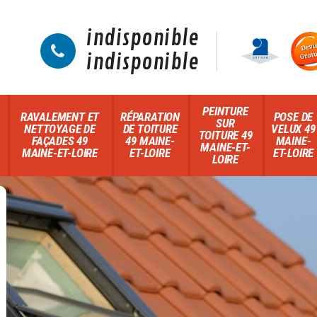
indisponible
indisponible
PEINTURE
RAVALEMENT ET
RÉPARATION
POSE DE
SUR
NETTOYAGE DE
DE TOITURE
VELUX 49
TOITURE 49
FAÇADES 49
49 MAINE-
MAINE-
MAINE-ET-
MAINE-ET-LOIRE
ET-LOIRE
ET-LOIRE
LOIRE