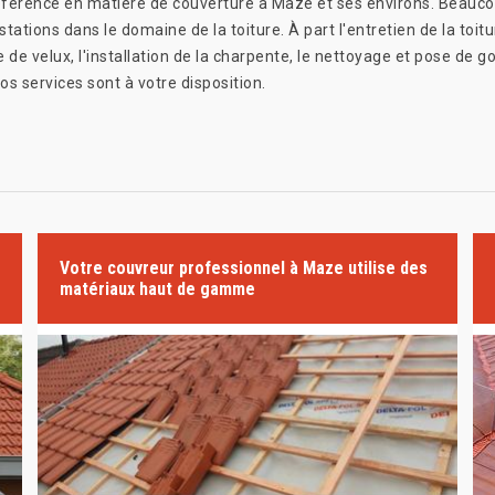
érence en matière de couverture à Maze et ses environs. Beaucoup 
tations dans le domaine de la toiture. À part l'entretien de la to
de velux, l'installation de la charpente, le nettoyage et pose de g
os services sont à votre disposition.
Votre couvreur professionnel à Maze utilise des
matériaux haut de gamme