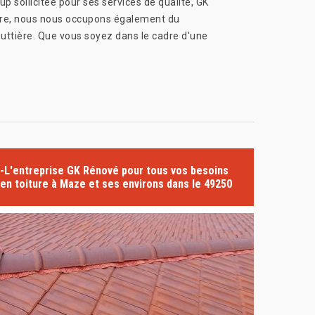
sollicitée pour ses services de qualité, GK
iture, nous nous occupons également du
outtière. Que vous soyez dans le cadre d'une
-L'entreprise GK Rénové pour tous vos besoins
en toiture à Maze et ses environs dans le 49250