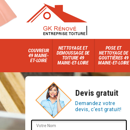
NETTOYAGE ET
POSE ET
COUVREUR
DEMOUSSAGE DE
NETTOYAGE DE
49 MAINE-
TOITURE 49
GOUTTIÈRES 49
ET-LOIRE
MAINE-ET-LOIRE
MAINE-ET-LOIRE
Devis gratuit
Demandez votre
devis, c'est gratuit!