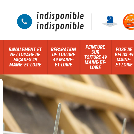
indisponible
indisponible
PEINTURE
RAVALEMENT ET
RÉPARATION
POSE DE
SUR
NETTOYAGE DE
DE TOITURE
VELUX 49
TOITURE 49
FAÇADES 49
49 MAINE-
MAINE-
MAINE-ET-
MAINE-ET-LOIRE
ET-LOIRE
ET-LOIRE
LOIRE