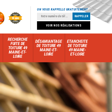
ON VOUS RAPPELLE GRATUITEMENT
VOIR NOS RÉALISATIONS
RECHERCHE
DÉSAMIANTAGE
ETANCHEITE
FUITE DE
DE TOITURE 49
DE TOITURE
TOITURE 49
MAINE-ET-
49 MAINE-
MAINE-ET-
LOIRE
ET-LOIRE
LOIRE