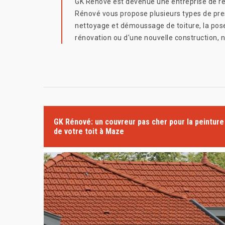
GK Rénové est devenue une entreprise de réf
Rénové vous propose plusieurs types de pres
nettoyage et démoussage de toiture, la pose 
rénovation ou d'une nouvelle construction, n
GK Rénové: un couvreur pas cher pour la peinture
de votre toit à Maze