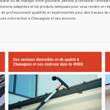
 réparer ou de changer votre gouttière, pensez à contacter l’entre
olutions adaptées et les produits adéquats pour vous rendre un rés
 de professionnels qualifiés et expérimentés pour des travaux de q
ute intervention à Chavagnes et ses environs.
Des services diversifiés et de qualité à
Chavagnes et ses environs dans le 49380