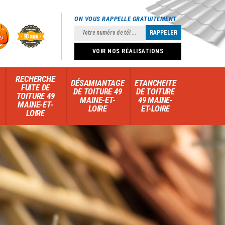
ON VOUS RAPPELLE GRATUITEMENT
VOIR NOS RÉALISATIONS
RECHERCHE
DÉSAMIANTAGE
ETANCHEITE
FUITE DE
DE TOITURE 49
DE TOITURE
TOITURE 49
MAINE-ET-
49 MAINE-
MAINE-ET-
LOIRE
ET-LOIRE
LOIRE