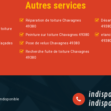
Autres services
Réparation de toiture Chavagnes
Désam
49380
4938
toiture
Peinture sur toiture Chavagnes 49380
etanc
4938
façades
Pose de velux Chavagnes 49380
Recherche fuite de toiture Chavagnes
49380
indisp
indisponible
indisp