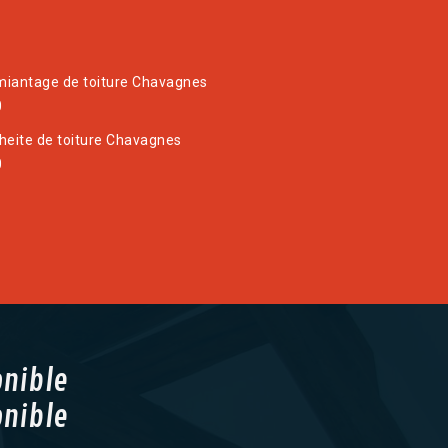
iantage de toiture Chavagnes
0
heite de toiture Chavagnes
0
onible
onible