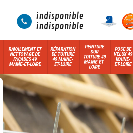
indisponible
indisponible
PEINTURE
RAVALEMENT ET
RÉPARATION
POSE DE
SUR
NETTOYAGE DE
DE TOITURE
VELUX 49
TOITURE 49
FAÇADES 49
49 MAINE-
MAINE-
MAINE-ET-
MAINE-ET-LOIRE
ET-LOIRE
ET-LOIRE
LOIRE