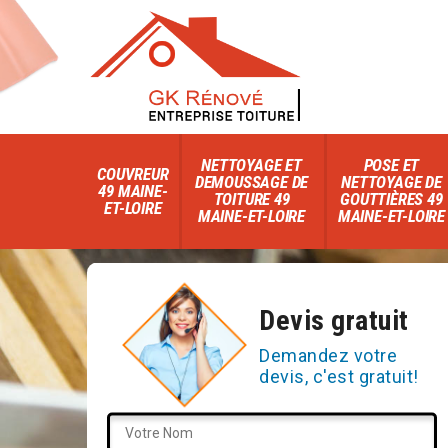
NETTOYAGE ET
POSE ET
COUVREUR
DEMOUSSAGE DE
NETTOYAGE DE
49 MAINE-
TOITURE 49
GOUTTIÈRES 49
ET-LOIRE
MAINE-ET-LOIRE
MAINE-ET-LOIRE
Devis gratuit
Demandez votre
devis, c'est gratuit!