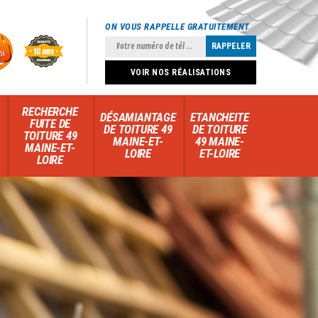
ON VOUS RAPPELLE GRATUITEMENT
VOIR NOS RÉALISATIONS
RECHERCHE
DÉSAMIANTAGE
ETANCHEITE
FUITE DE
DE TOITURE 49
DE TOITURE
TOITURE 49
MAINE-ET-
49 MAINE-
MAINE-ET-
LOIRE
ET-LOIRE
LOIRE