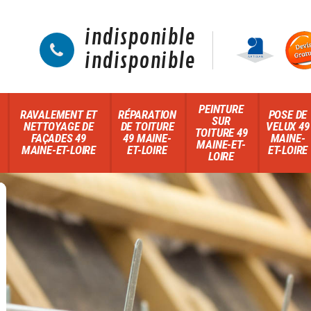
indisponible
indisponible
PEINTURE
RAVALEMENT ET
RÉPARATION
POSE DE
SUR
NETTOYAGE DE
DE TOITURE
VELUX 49
TOITURE 49
FAÇADES 49
49 MAINE-
MAINE-
MAINE-ET-
MAINE-ET-LOIRE
ET-LOIRE
ET-LOIRE
LOIRE